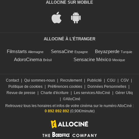
ALLOCINÉ SUR MOBILE
ALLOCINÉ À L'ÉTRANGER
Filmstarts
SensaCine
Beyazperde
Allemagne
Espagne
Turquie
AdoroCinema
Sensacine México
Brésil
Mexique
Contact
|
Qui sommes-nous
|
Recrutement
|
Publicité
|
CGU
|
CGV
|
Politique de cookies
|
Préférences cookies
|
Données Personnelles
|
Revue de presse
|
Charte d'écriture
|
Les services AlloCiné
|
Gérer Utiq
|
©AlloCiné
Retrouvez tous les horaires et infos de votre cinéma sur le numéro AlloCiné :
0 892 892 892
(0,90€/minute)