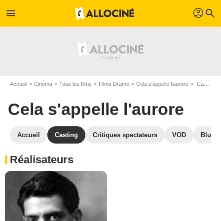
profil
menu
search
Accueil
Cinéma
Tous les films
Films Drame
Cela s'appelle l'aurore
Casting Cela s'appelle l'aurore
Cela s'appelle l'aurore
Accueil
Casting
Critiques spectateurs
VOD
Blu-Ra
Réalisateurs