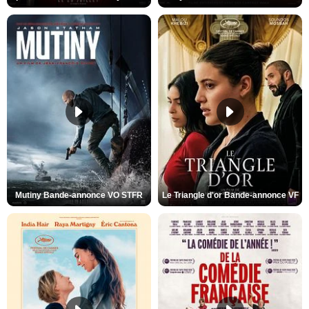
Mutiny Bande-annonce VO STFR
Le Triangle d'or Bande-annonce VF