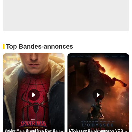
Top Bandes-annonces
Spider-Man: Brand New Day Bande-annonce VO STFR
L'Odyssée Bande-annonce VO STFR