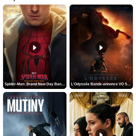
Spider-Man: Brand New Day Bande-annonce VO STFR
L'Odyssée Bande-annonce VO STFR