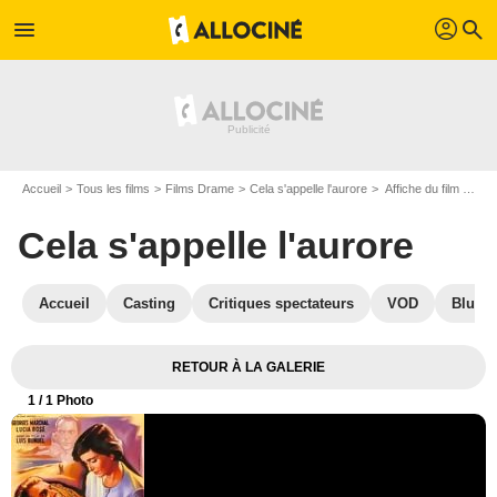
profil
menu
search
Accueil
Tous les films
Films Drame
Cela s'appelle l'aurore
Affiche du film Cela s'appelle l'aurore - Photo 1
Cela s'appelle l'aurore
Accueil
Casting
Critiques spectateurs
VOD
Blu-Ra
RETOUR À LA GALERIE
1
/ 1 Photo