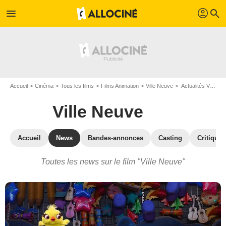
profil
menu
search
Accueil
Cinéma
Tous les films
Films Animation
Ville Neuve
Actualités Ville Neuve
Ville Neuve
Accueil
News
Bandes-annonces
Casting
Critiques
Toutes les news sur le film "Ville Neuve"