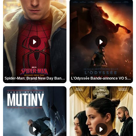
Spider-Man: Brand New Day Bande-annonce VO STFR
L'Odyssée Bande-annonce VO STFR