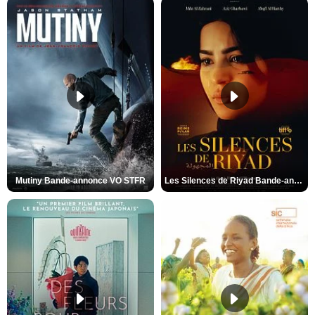
Mutiny Bande-annonce VO STFR
Les Silences de Riyad Bande-annonce VO STFR