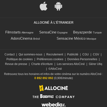
ALLOCINÉ À L'ÉTRANGER
Filmstarts
SensaCine
Beyazperde
Allemagne
Espagne
Turquie
AdoroCinema
Sensacine México
Brésil
Mexique
Contact
|
Qui sommes-nous
|
Recrutement
|
Publicité
|
CGU
|
CGV
|
Politique de cookies
|
Préférences cookies
|
Données Personnelles
|
Revue de presse
|
Charte d'écriture
|
Les services AlloCiné
|
Gérer Utiq
|
©AlloCiné
Retrouvez tous les horaires et infos de votre cinéma sur le numéro AlloCiné :
0 892 892 892
(0,90€/minute)