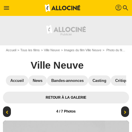
profil
menu
search
Accueil
Tous les films
Ville Neuve
Images du film Ville Neuve
Photo du film Ville Neuve - Photo 4
Ville Neuve
Accueil
News
Bandes-annonces
Casting
Critiques
RETOUR À LA GALERIE
4
/ 7 Photos