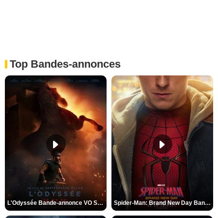
Top Bandes-annonces
L'Odyssée Bande-annonce VO STFR
Spider-Man: Brand New Day Bande-annonce VO STFR