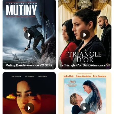
Mutiny Bande-annonce VO STFR
Le Triangle d'or Bande-annonce VF