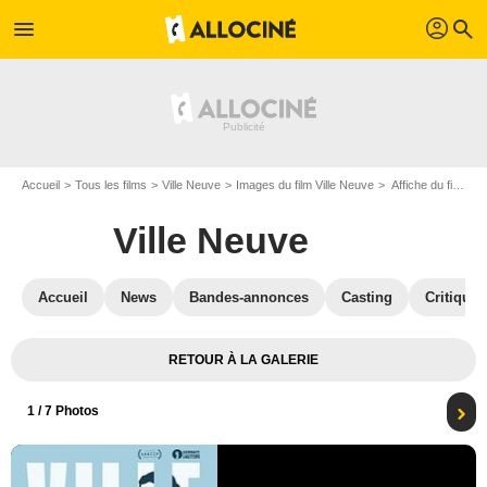
profil
menu
search
Accueil
Tous les films
Ville Neuve
Images du film Ville Neuve
Affiche du film Ville Neuve - Photo 1
Ville Neuve
Accueil
News
Bandes-annonces
Casting
Critiques
RETOUR À LA GALERIE
1
/ 7 Photos