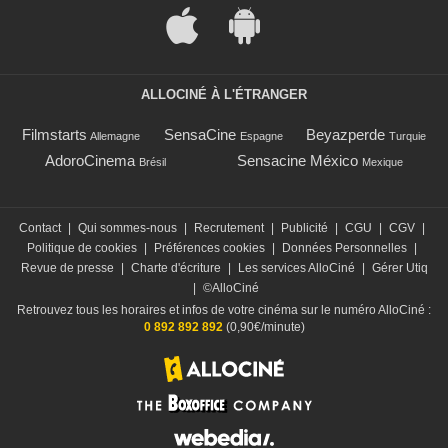
ALLOCINÉ À L'ÉTRANGER
Filmstarts
SensaCine
Beyazperde
Allemagne
Espagne
Turquie
AdoroCinema
Sensacine México
Brésil
Mexique
Contact
|
Qui sommes-nous
|
Recrutement
|
Publicité
|
CGU
|
CGV
|
Politique de cookies
|
Préférences cookies
|
Données Personnelles
|
Revue de presse
|
Charte d'écriture
|
Les services AlloCiné
|
Gérer Utiq
|
©AlloCiné
Retrouvez tous les horaires et infos de votre cinéma sur le numéro AlloCiné :
0 892 892 892
(0,90€/minute)