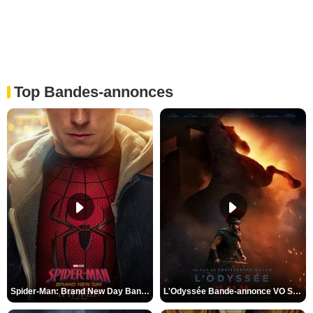
Top Bandes-annonces
Spider-Man: Brand New Day Bande-annonce VO STFR
L'Odyssée Bande-annonce VO STFR