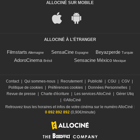
ALLOCINÉ SUR MOBILE
ALLOCINÉ À L'ÉTRANGER
Filmstarts
SensaCine
Beyazperde
Allemagne
Espagne
Turquie
AdoroCinema
Sensacine México
Brésil
Mexique
Contact
|
Qui sommes-nous
|
Recrutement
|
Publicité
|
CGU
|
CGV
|
Politique de cookies
|
Préférences cookies
|
Données Personnelles
|
Revue de presse
|
Charte d'écriture
|
Les services AlloCiné
|
Gérer Utiq
|
©AlloCiné
Retrouvez tous les horaires et infos de votre cinéma sur le numéro AlloCiné :
0 892 892 892
(0,90€/minute)