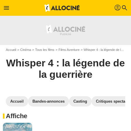
profil
menu
search
Accueil
Cinéma
Tous les films
Films Aventure
Whisper 4 : la légende de la guerrière
Whisper 4 : la légende de
la guerrière
Accueil
Bandes-annonces
Casting
Critiques spectateu
Affiche