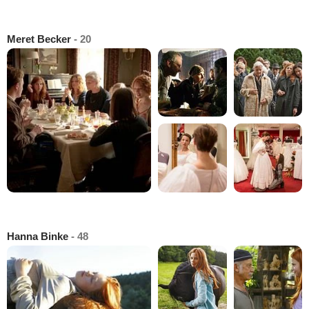
Meret Becker
- 20
Hanna Binke
- 48