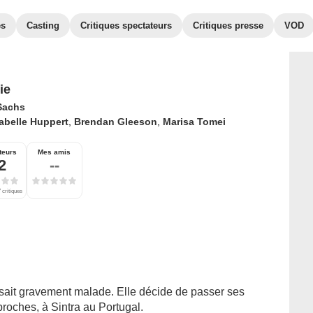
es
Casting
Critiques spectateurs
Critiques presse
VOD
ie
 Sachs
abelle Huppert
,
Brendan Gleeson
,
Marisa Tomei
teurs
Mes amis
2
--
 critiques
e sait gravement malade. Elle décide de passer ses
roches, à Sintra au Portugal.