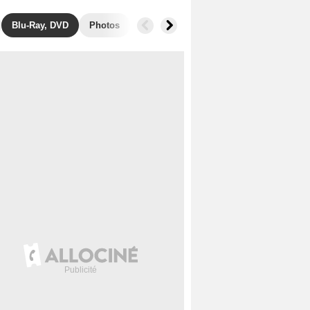
Blu-Ray, DVD
Photos
Secrets de tournage
Box Office