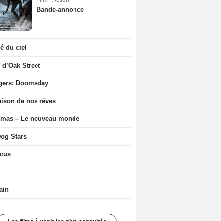
Film - Action
Bande-annonce
 du ciel
n d’Oak Street
gers: Doomsday
ison de nos rêves
ômas – Le nouveau monde
og Stars
icus
ain