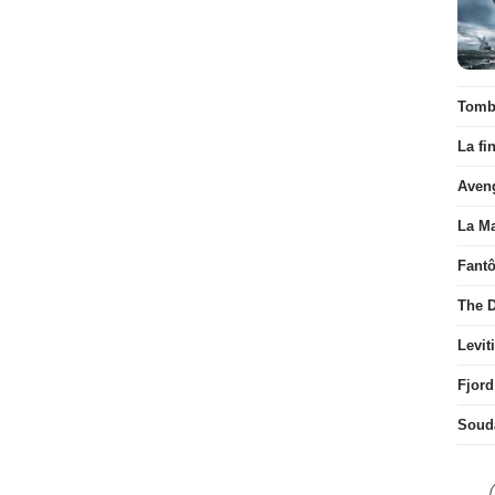
Tombé
La fi
Aven
La Ma
Fant
The D
Levit
Fjord
Soud