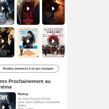
Le Triangle d'or Bande-annonce VF
Les Matins merveilleux Bande-annonce VF
De la Comédie-Française Teaser VF
Bandes-annonces à ne pas manquer
lms Prochainement au
néma
Mutiny
de Jean-François Richet
avec Jason Statham, Annabelle
Wallis