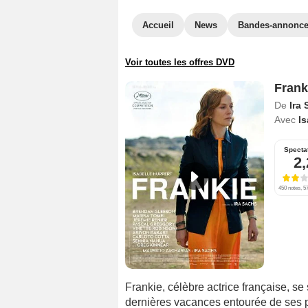
Accueil
News
Bandes-annonc
Voir toutes les offres DVD
Frank
De
Ira
Avec
Is
Specta
2,
450 notes, 57
Frankie, célèbre actrice française, s
dernières vacances entourée de ses p