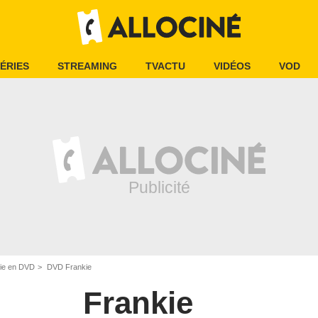
ÉRIES
STREAMING
TVACTU
VIDÉOS
VOD
ie en DVD
DVD Frankie
Frankie