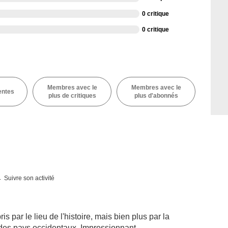
0 critique
0 critique
Membres avec le
Membres avec le
entes
plus de critiques
plus d'abonnés
Suivre son activité
pris par le lieu de l'histoire, mais bien plus par la
le des pays occidentaux. Impressionnant