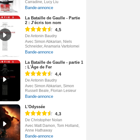
Carradine, Lucy Liu
Bande-annonce
La Bataille de Gaulle - Partie
2 : J’écris ton nom
4,5
De Antonin Baudry
Avec Simon Abkarian, Niels
Schneider, Anamaria Vartolomei
Bande-annonce
La Bataille de Gaulle - partie 1
: L'Âge de Fer
4,4
De Antonin Baudry
Avec Simon Abkarian, Simon
Russell Beale, Florian Lesieur
Bande-annonce
L'Odyssée
4,3
De Christopher Nolan
Avec Matt Damon, Tom Holland,
Anne Hathaway
Bande-annonce