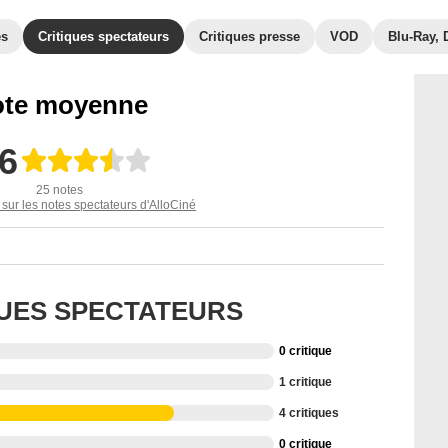
es
Critiques spectateurs
Critiques presse
VOD
Blu-Ray,
te moyenne
,6
25 notes
 sur les notes spectateurs d'AlloCiné
QUES SPECTATEURS
0 critique
1 critique
4 critiques
0 critique