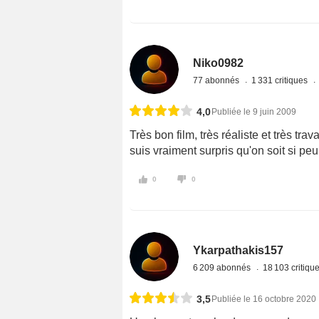
Niko0982
77 abonnés
1 331 critiques
4,0
Publiée le 9 juin 2009
Très bon film, très réaliste et très trav
suis vraiment surpris qu'on soit si pe
0
0
Ykarpathakis157
6 209 abonnés
18 103 critiqu
3,5
Publiée le 16 octobre 2020