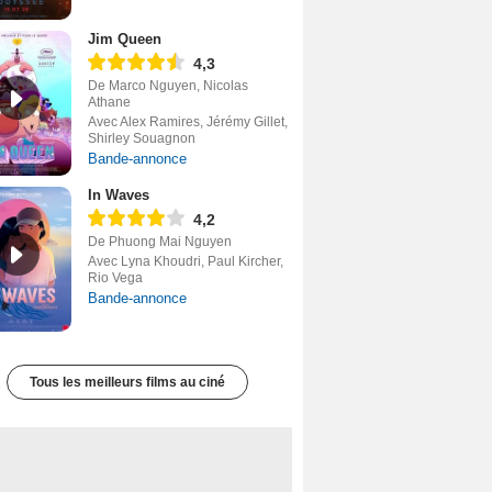
Jim Queen
4,3
De Marco Nguyen, Nicolas
Athane
Avec Alex Ramires, Jérémy Gillet,
Shirley Souagnon
Bande-annonce
In Waves
4,2
De Phuong Mai Nguyen
Avec Lyna Khoudri, Paul Kircher,
Rio Vega
Bande-annonce
Tous les meilleurs films au ciné