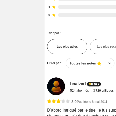
1
0
Trier par :
Les plus utiles
Les plus réc
Filtrer par :
Toutes les notes
bsalvert
524 abonnés
3 729 critiques
3,0
Publiée le 8 mai 2011
D'abord intrigué par le titre, je fus sur
violence, qui n'a rien à envier à cel