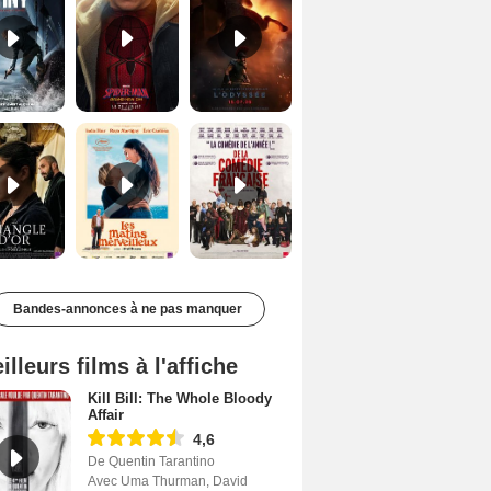
Le Triangle d'or Bande-annonce VF
Les Matins merveilleux Bande-annonce VF
De la Comédie-Française Teaser VF
Bandes-annonces à ne pas manquer
illeurs films à l'affiche
Kill Bill: The Whole Bloody
Affair
4,6
De Quentin Tarantino
Avec Uma Thurman, David