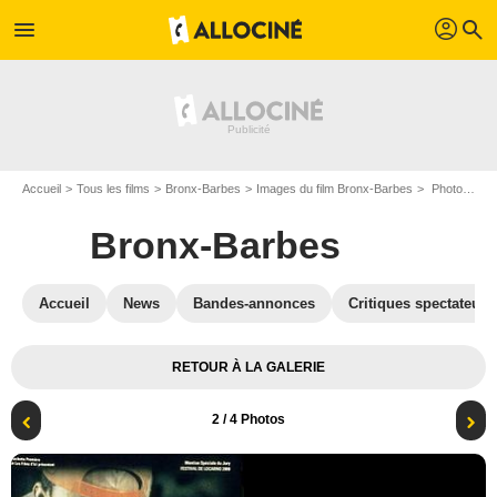
profil
menu
search
Accueil
Tous les films
Bronx-Barbes
Images du film Bronx-Barbes
Photo du film Bronx-Barbes - Photo 2
Bronx-Barbes
Accueil
News
Bandes-annonces
Critiques spectateurs
RETOUR À LA GALERIE
2
/ 4 Photos