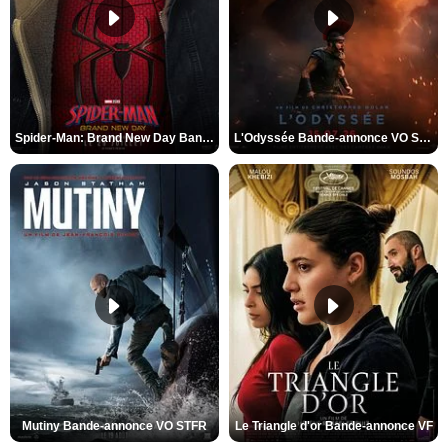
Spider-Man: Brand New Day Bande-annonce VO STFR
L'Odyssée Bande-annonce VO STFR
Mutiny Bande-annonce VO STFR
Le Triangle d'or Bande-annonce VF