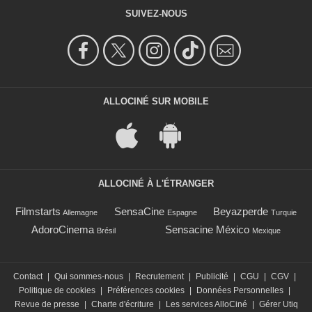
SUIVEZ-NOUS
ALLOCINÉ SUR MOBILE
ALLOCINÉ À L'ÉTRANGER
Filmstarts
SensaCine
Beyazperde
Allemagne
Espagne
Turquie
AdoroCinema
Sensacine México
Brésil
Mexique
Contact
|
Qui sommes-nous
|
Recrutement
|
Publicité
|
CGU
|
CGV
|
Politique de cookies
|
Préférences cookies
|
Données Personnelles
|
Revue de presse
|
Charte d'écriture
|
Les services AlloCiné
|
Gérer Utiq