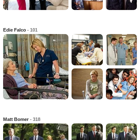
Edie Falco
- 101
Matt Bomer
- 318