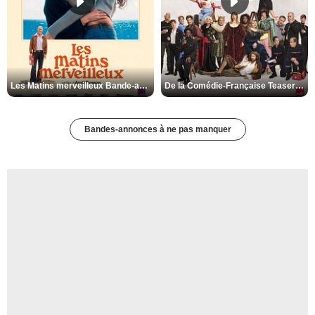
Les Matins merveilleux Bande-annonce VF
De la Comédie-Française Teaser VF
Bandes-annonces à ne pas manquer