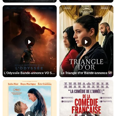
L'Odyssée Bande-annonce VO STFR
Le Triangle d'or Bande-annonce VF