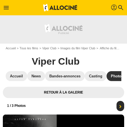
profil
menu
search
Accueil
Tous les films
Viper Club
Images du film Viper Club
Affiche du film Viper Club - Photo 1
Viper Club
Accueil
News
Bandes-annonces
Casting
Photos
RETOUR À LA GALERIE
1
/ 3 Photos