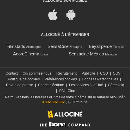
ALLOCINÉ SUR MOBILE
ALLOCINÉ À L'ÉTRANGER
Filmstarts
SensaCine
Beyazperde
Allemagne
Espagne
Turquie
AdoroCinema
Sensacine México
Brésil
Mexique
Contact
|
Qui sommes-nous
|
Recrutement
|
Publicité
|
CGU
|
CGV
|
Politique de cookies
|
Préférences cookies
|
Données Personnelles
|
Revue de presse
|
Charte d'écriture
|
Les services AlloCiné
|
Gérer Utiq
|
©AlloCiné
Retrouvez tous les horaires et infos de votre cinéma sur le numéro AlloCiné :
0 892 892 892
(0,90€/minute)