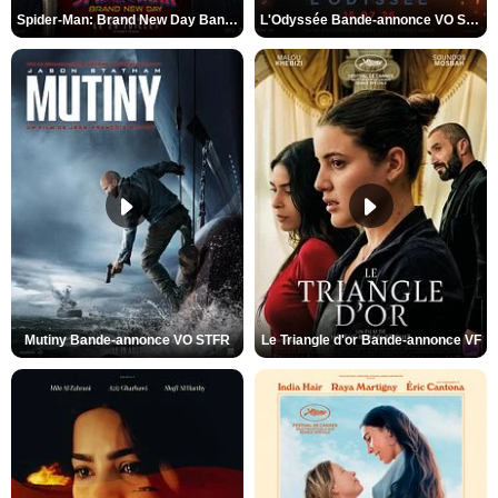
Spider-Man: Brand New Day Bande-annonce VO STFR
L'Odyssée Bande-annonce VO STFR
Mutiny Bande-annonce VO STFR
Le Triangle d'or Bande-annonce VF