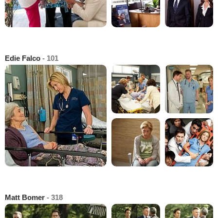
Edie Falco
- 101
Matt Bomer
- 318