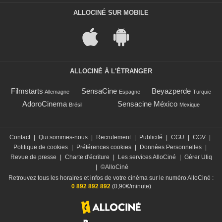
ALLOCINÉ SUR MOBILE
ALLOCINÉ À L'ÉTRANGER
Filmstarts
SensaCine
Beyazperde
Allemagne
Espagne
Turquie
AdoroCinema
Sensacine México
Brésil
Mexique
Contact
|
Qui sommes-nous
|
Recrutement
|
Publicité
|
CGU
|
CGV
|
Politique de cookies
|
Préférences cookies
|
Données Personnelles
|
Revue de presse
|
Charte d'écriture
|
Les services AlloCiné
|
Gérer Utiq
|
©AlloCiné
Retrouvez tous les horaires et infos de votre cinéma sur le numéro AlloCiné :
0 892 892 892
(0,90€/minute)