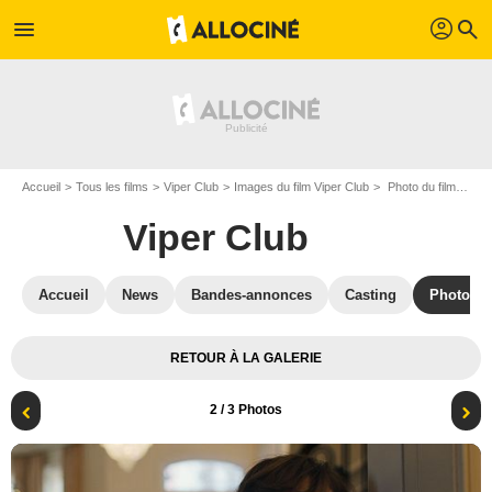
profil
menu
search
Accueil
Tous les films
Viper Club
Images du film Viper Club
Photo du film Viper Club - Photo 2
Viper Club
Accueil
News
Bandes-annonces
Casting
Photos
RETOUR À LA GALERIE
2
/ 3 Photos