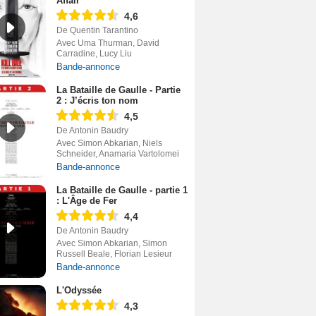
Affair
4,6
De Quentin Tarantino
Avec Uma Thurman, David
Carradine, Lucy Liu
Bande-annonce
La Bataille de Gaulle - Partie
2 : J’écris ton nom
4,5
De Antonin Baudry
Avec Simon Abkarian, Niels
Schneider, Anamaria Vartolomei
Bande-annonce
La Bataille de Gaulle - partie 1
: L'Âge de Fer
4,4
De Antonin Baudry
Avec Simon Abkarian, Simon
Russell Beale, Florian Lesieur
Bande-annonce
L'Odyssée
4,3