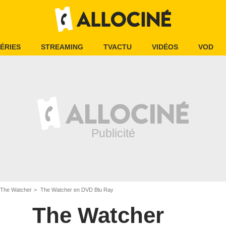
ÉRIES
STREAMING
TVACTU
VIDÉOS
VOD
The Watcher
The Watcher en DVD Blu Ray
The Watcher