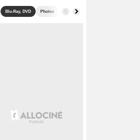
Blu-Ray, DVD
Photos
Musique
Secrets de tournage
F