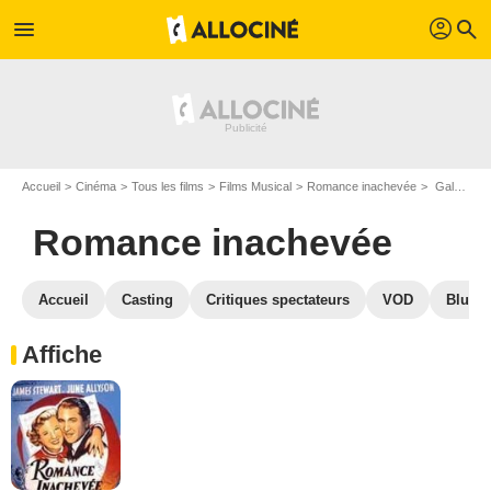
profil
menu
search
Accueil
Cinéma
Tous les films
Films Musical
Romance inachevée
Galerie photos du film Romance inachevée
Romance inachevée
Accueil
Casting
Critiques spectateurs
VOD
Blu-Ra
Affiche