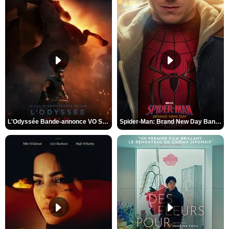
L'Odyssée Bande-annonce VO STFR
Spider-Man: Brand New Day Bande-annonce VO STFR