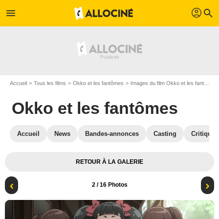
profil
menu
search
Accueil
Tous les films
Okko et les fantômes
Images du film Okko et les fantômes
Okko et les fantômes
Accueil
News
Bandes-annonces
Casting
Critiques
RETOUR À LA GALERIE
2
/ 16 Photos