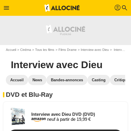
profil
menu
search
Accueil
Cinéma
Tous les films
Films Drame
Interview avec Dieu
Interview avec Dieu en DVD Blu Ray
Interview avec Dieu
Accueil
News
Bandes-annonces
Casting
Critiques
DVD et Blu-Ray
Interview avec Dieu DVD (DVD)
neuf à partir de 19,99 €