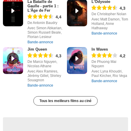
La Bataille de
L'Odyssée
Gaulle - partie 1 :
4,3
L'Âge de Fer
De Christopher Nolan
4,4
Avec Matt Damon, Tom
De Antonin Baudry
Holland, Anne
Avec Simon Abkarian,
Hathaway
Simon Russell Beale,
Bande-annonce
Florian Lesieur
Bande-annonce
Jim Queen
In Waves
4,3
4,2
De Marco Nguyen,
De Phuong Mai
Nicolas Athane
Nguyen
Avec Alex Ramires,
Avec Lyna Khoudri,
Jérémy Gillet, Shirley
Paul Kircher, Rio Vega
Souagnon
Bande-annonce
Bande-annonce
Tous les meilleurs films au ciné