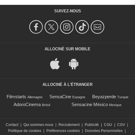
SUIVEZ-NOUS
ALLOCINÉ SUR MOBILE
ALLOCINÉ À L'ÉTRANGER
Filmstarts
SensaCine
Beyazperde
Allemagne
Espagne
Turquie
AdoroCinema
Sensacine México
Brésil
Mexique
Contact
|
Qui sommes-nous
|
Recrutement
|
Publicité
|
CGU
|
CGV
|
Politique de cookies
|
Préférences cookies
|
Données Personnelles
|