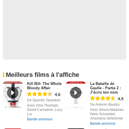
Meilleurs films à l'affiche
Kill Bill: The Whole
La Bataille de
Bloody Affair
Gaulle - Partie 2 :
J’écris ton nom
4,6
4,5
De Quentin Tarantino
De Antonin Baudry
Avec Uma Thurman,
David Carradine, Lucy
Avec Simon Abkarian,
Liu
Niels Schneider,
Anamaria Vartolomei
Bande-annonce
Bande-annonce