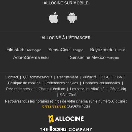
ALLOCINÉ SUR MOBILE
ALLOCINÉ À L'ÉTRANGER
Filmstarts
SensaCine
Beyazperde
Allemagne
Espagne
Turquie
AdoroCinema
Sensacine México
Brésil
Mexique
Contact
|
Qui sommes-nous
|
Recrutement
|
Publicité
|
CGU
|
CGV
|
Politique de cookies
|
Préférences cookies
|
Données Personnelles
|
Revue de presse
|
Charte d'écriture
|
Les services AlloCiné
|
Gérer Utiq
|
©AlloCiné
Retrouvez tous les horaires et infos de votre cinéma sur le numéro AlloCiné :
0 892 892 892
(0,90€/minute)