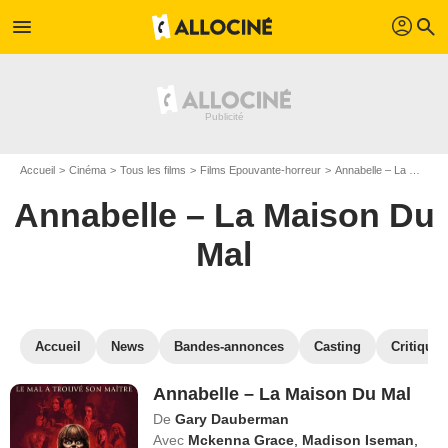
profil
menu
search
Accueil
Cinéma
Tous les films
Films Epouvante-horreur
Annabelle – La Maison Du Mal
Annabelle – La Maison Du
Mal
Accueil
News
Bandes-annonces
Casting
Critiques
Annabelle – La Maison Du Mal
De
Gary Dauberman
Avec
Mckenna Grace
,
Madison Iseman
,