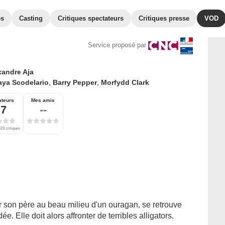
es
Casting
Critiques spectateurs
Critiques presse
VOD
Service proposé par
xandre Aja
aya Scodelario
,
Barry Pepper
,
Morfydd Clark
ateurs
Mes amis
,7
--
19 critiques
 son père au beau milieu d'un ouragan, se retrouve
 Elle doit alors affronter de terribles alligators.