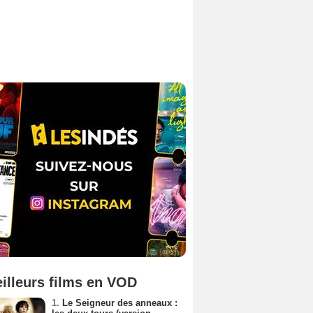
illeurs films en VOD
1.
Le Seigneur des anneaux :