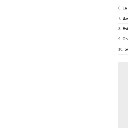
6.
La 
7.
Ba
8.
Ev
9.
Ob
10.
S