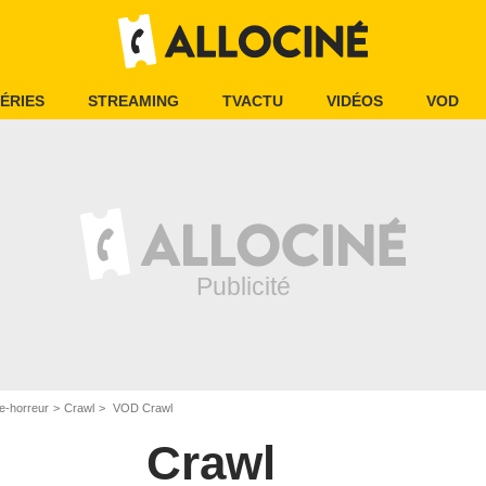
ÉRIES
STREAMING
TVACTU
VIDÉOS
VOD
e-horreur
Crawl
VOD Crawl
Crawl