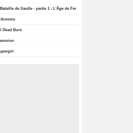
Bataille de Gaulle - partie 1 : L'Âge de Fer
ckrooms
il Dead Burn
session
upergirl