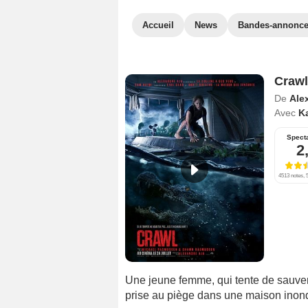
Accueil
News
Bandes-annonc
Crawl
De
Ale
Avec
K
Spect
2
4513 notes, 5
Une jeune femme, qui tente de sauver
prise au piège dans une maison inondée.