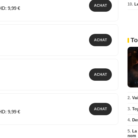
10.
L
ACHAT
HD: 9,99 €
To
ACHAT
ACHAT
2.
Va
3.
To
ACHAT
HD: 9,99 €
4.
De
5.
La 
nom