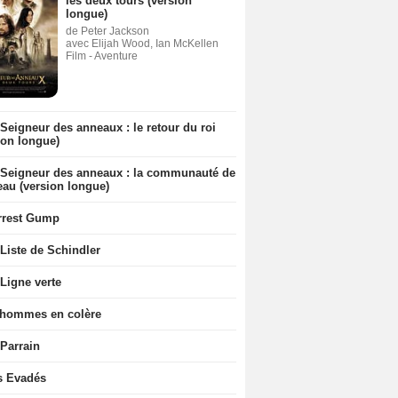
les deux tours (version
longue)
de Peter Jackson
avec Elijah Wood, Ian McKellen
Film - Aventure
Seigneur des anneaux : le retour du roi
ion longue)
 Seigneur des anneaux : la communauté de
eau (version longue)
rrest Gump
Liste de Schindler
Ligne verte
 hommes en colère
 Parrain
s Evadés