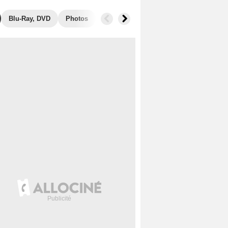
Blu-Ray, DVD
Photos
Musique
Secrets de tournage
B