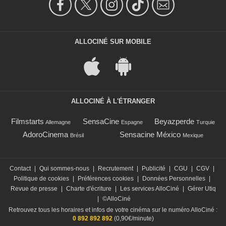
ALLOCINÉ SUR MOBILE
ALLOCINÉ À L'ÉTRANGER
Filmstarts
SensaCine
Beyazperde
Allemagne
Espagne
Turquie
AdoroCinema
Sensacine México
Brésil
Mexique
Contact
|
Qui sommes-nous
|
Recrutement
|
Publicité
|
CGU
|
CGV
|
Politique de cookies
|
Préférences cookies
|
Données Personnelles
|
Revue de presse
|
Charte d'écriture
|
Les services AlloCiné
|
Gérer Utiq
|
©AlloCiné
Retrouvez tous les horaires et infos de votre cinéma sur le numéro AlloCiné :
0 892 892 892
(0,90€/minute)