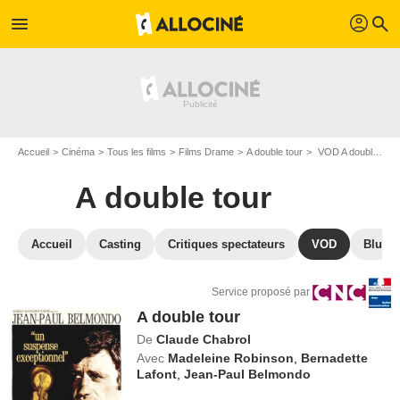
profil
menu
search
Accueil
Cinéma
Tous les films
Films Drame
A double tour
VOD A double tour
A double tour
Accueil
Casting
Critiques spectateurs
VOD
Blu-Ra
Service proposé par
A double tour
De
Claude Chabrol
Avec
Madeleine Robinson
,
Bernadette
Lafont
,
Jean-Paul Belmondo