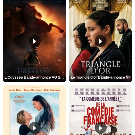
L'Odyssée Bande-annonce VO STFR
Le Triangle d'or Bande-annonce VF