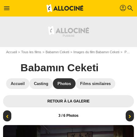
profil
menu
search
Accueil
Tous les films
Babamın Ceketi
Images du film Babamın Ceketi
Photo du film Babamın Ceketi - Photo 3
Babamın Ceketi
Accueil
Casting
Photos
Films similaires
RETOUR À LA GALERIE
3
/ 6 Photos