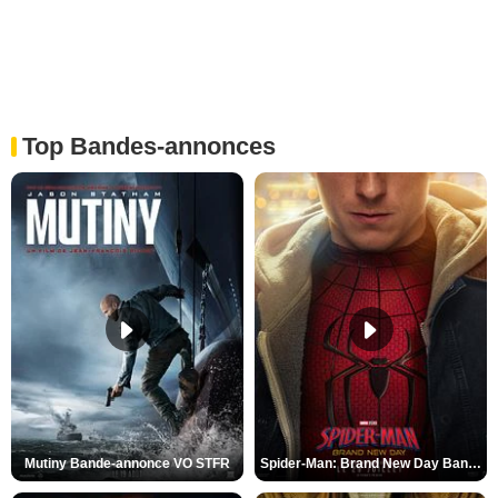
Top Bandes-annonces
Mutiny Bande-annonce VO STFR
Spider-Man: Brand New Day Bande-annonce VO STFR