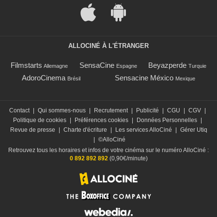
ALLOCINÉ À L'ÉTRANGER
Filmstarts
SensaCine
Beyazperde
Allemagne
Espagne
Turquie
AdoroCinema
Sensacine México
Brésil
Mexique
Contact
|
Qui sommes-nous
|
Recrutement
|
Publicité
|
CGU
|
CGV
|
Politique de cookies
|
Préférences cookies
|
Données Personnelles
|
Revue de presse
|
Charte d'écriture
|
Les services AlloCiné
|
Gérer Utiq
|
©AlloCiné
Retrouvez tous les horaires et infos de votre cinéma sur le numéro AlloCiné :
0 892 892 892
(0,90€/minute)