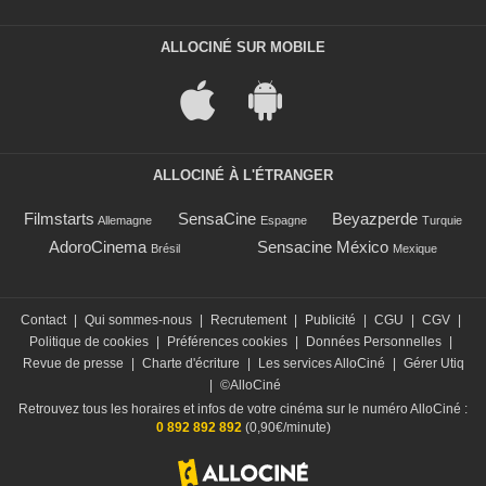
ALLOCINÉ SUR MOBILE
ALLOCINÉ À L'ÉTRANGER
Filmstarts
SensaCine
Beyazperde
Allemagne
Espagne
Turquie
AdoroCinema
Sensacine México
Brésil
Mexique
Contact
|
Qui sommes-nous
|
Recrutement
|
Publicité
|
CGU
|
CGV
|
Politique de cookies
|
Préférences cookies
|
Données Personnelles
|
Revue de presse
|
Charte d'écriture
|
Les services AlloCiné
|
Gérer Utiq
|
©AlloCiné
Retrouvez tous les horaires et infos de votre cinéma sur le numéro AlloCiné :
0 892 892 892
(0,90€/minute)