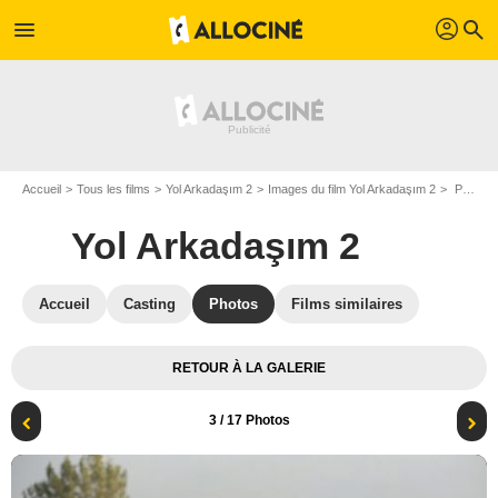
profil
menu
search
Accueil
Tous les films
Yol Arkadaşım 2
Images du film Yol Arkadaşım 2
Photo du film Yol Arkadaşım 2 - Photo 3
Yol Arkadaşım 2
Accueil
Casting
Photos
Films similaires
RETOUR À LA GALERIE
3
/ 17 Photos