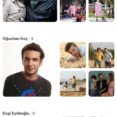
Oğuzhan Koç
- 9
Ezgi Eyüboğlu
- 6