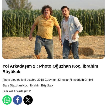
Yol Arkadaşım 2 : Photo Oğuzhan Koç, İbrahim
Büyükak
Photo ajoutée le 5 octobre 2018
Copyright Kinostar Filmverleih GmbH
Stars
Oğuzhan Koç
,
İbrahim Büyükak
Film
Yol Arkadaşım 2