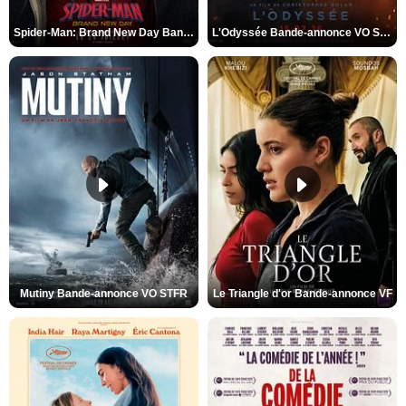
Spider-Man: Brand New Day Bande-annonce VO STFR
L'Odyssée Bande-annonce VO STFR
Mutiny Bande-annonce VO STFR
Le Triangle d'or Bande-annonce VF