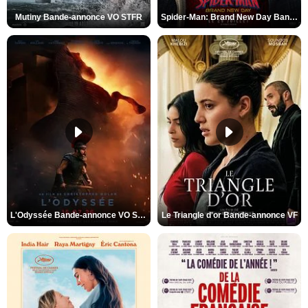
Mutiny Bande-annonce VO STFR
Spider-Man: Brand New Day Bande-annonce VO STFR
L'Odyssée Bande-annonce VO STFR
Le Triangle d'or Bande-annonce VF