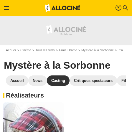
profil
menu
search
Accueil
Cinéma
Tous les films
Films Drame
Mystère à la Sorbonne
Casting Mystère à la Sorbonne
Mystère à la Sorbonne
Accueil
News
Casting
Critiques spectateurs
Films
Réalisateurs