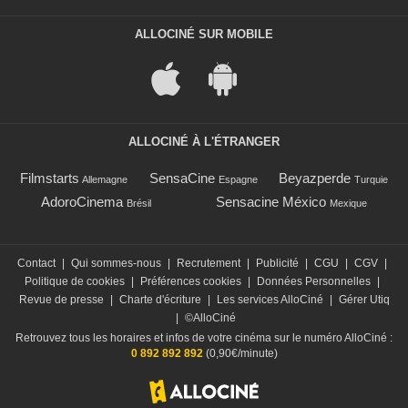
ALLOCINÉ SUR MOBILE
ALLOCINÉ À L'ÉTRANGER
Filmstarts
SensaCine
Beyazperde
Allemagne
Espagne
Turquie
AdoroCinema
Sensacine México
Brésil
Mexique
Contact
|
Qui sommes-nous
|
Recrutement
|
Publicité
|
CGU
|
CGV
|
Politique de cookies
|
Préférences cookies
|
Données Personnelles
|
Revue de presse
|
Charte d'écriture
|
Les services AlloCiné
|
Gérer Utiq
|
©AlloCiné
Retrouvez tous les horaires et infos de votre cinéma sur le numéro AlloCiné :
0 892 892 892
(0,90€/minute)