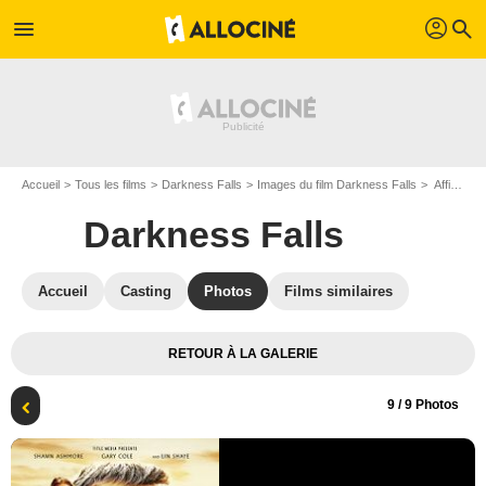
profil
menu
search
Accueil
Tous les films
Darkness Falls
Images du film Darkness Falls
Affiche du film Darkness Falls - Photo 9
Darkness Falls
Accueil
Casting
Photos
Films similaires
RETOUR À LA GALERIE
9
/ 9 Photos