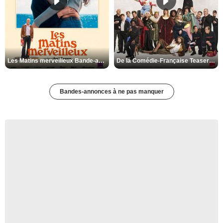
Les Matins merveilleux Bande-annonce VF
De la Comédie-Française Teaser VF
Bandes-annonces à ne pas manquer