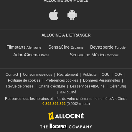
ALLOCINÉ SUR MOBILE
ALLOCINÉ À L'ÉTRANGER
Filmstarts
SensaCine
Beyazperde
Allemagne
Espagne
Turquie
AdoroCinema
Sensacine México
Brésil
Mexique
Contact
|
Qui sommes-nous
|
Recrutement
|
Publicité
|
CGU
|
CGV
|
Politique de cookies
|
Préférences cookies
|
Données Personnelles
|
Revue de presse
|
Charte d'écriture
|
Les services AlloCiné
|
Gérer Utiq
|
©AlloCiné
Retrouvez tous les horaires et infos de votre cinéma sur le numéro AlloCiné :
0 892 892 892
(0,90€/minute)