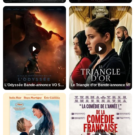
L'Odyssée Bande-annonce VO STFR
Le Triangle d'or Bande-annonce VF