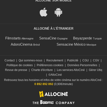
ALLOCINÉ SUR MOBILE
ALLOCINÉ À L'ÉTRANGER
Filmstarts
SensaCine
Beyazperde
Allemagne
Espagne
Turquie
AdoroCinema
Sensacine México
Brésil
Mexique
Contact
|
Qui sommes-nous
|
Recrutement
|
Publicité
|
CGU
|
CGV
|
Politique de cookies
|
Préférences cookies
|
Données Personnelles
|
Revue de presse
|
Charte d'écriture
|
Les services AlloCiné
|
Gérer Utiq
|
©AlloCiné
Retrouvez tous les horaires et infos de votre cinéma sur le numéro AlloCiné :
0 892 892 892
(0,90€/minute)