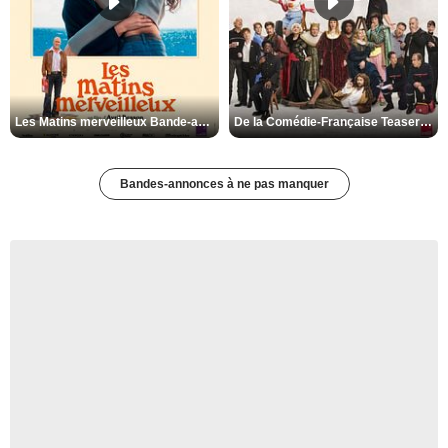
Les Matins merveilleux Bande-annonce VF
De la Comédie-Française Teaser VF
Bandes-annonces à ne pas manquer