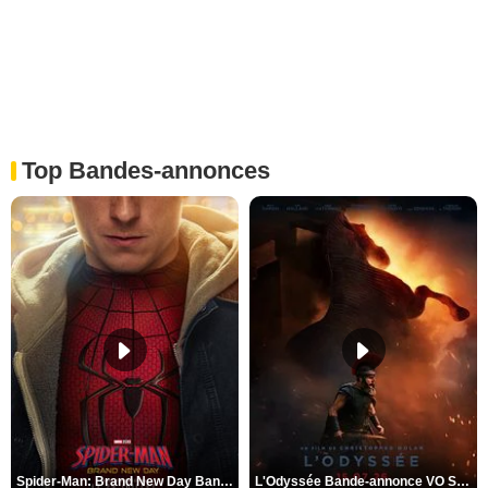
Top Bandes-annonces
Spider-Man: Brand New Day Bande-annonce VO STFR
L'Odyssée Bande-annonce VO STFR