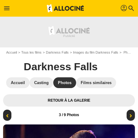
profil
menu
search
Accueil
Tous les films
Darkness Falls
Images du film Darkness Falls
Photo du film Darkness Falls - Photo 3
Darkness Falls
Accueil
Casting
Photos
Films similaires
RETOUR À LA GALERIE
3
/ 9 Photos