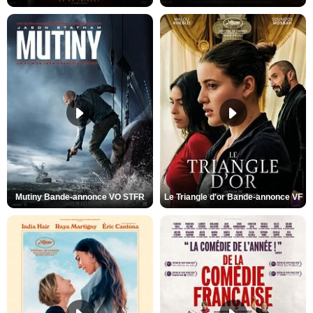
Mutiny Bande-annonce VO STFR
Le Triangle d'or Bande-annonce VF