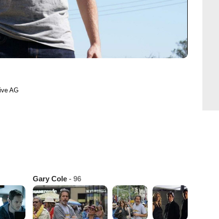
live AG
Gary Cole
- 96