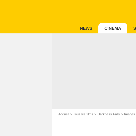
NEWS
CINÉMA
S
Accueil
Tous les films
Darkness Falls
Images 