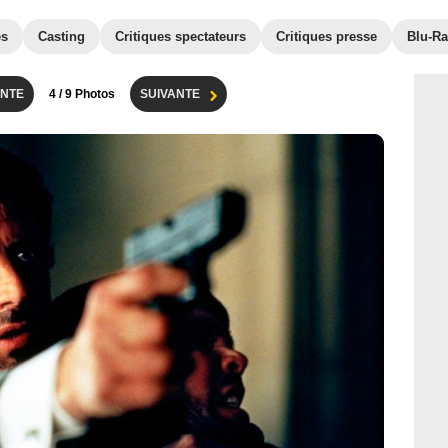
es
Casting
Critiques spectateurs
Critiques presse
Blu-Ra
NTE
4
/ 9 Photos
SUIVANTE