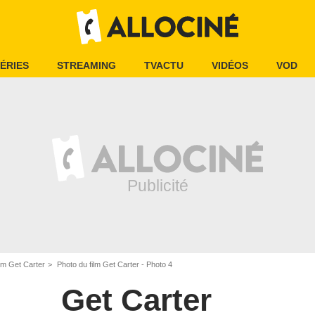
ÉRIES
STREAMING
TVACTU
VIDÉOS
VOD
lm Get Carter
Photo du film Get Carter - Photo 4
Get Carter