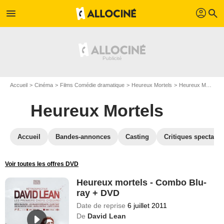
profil
menu
search
Accueil
Cinéma
Films Comédie dramatique
Heureux Mortels
Heureux Mortels en Blu Ray
Heureux Mortels
Accueil
Bandes-annonces
Casting
Critiques spectateu
Voir toutes les offres DVD
Heureux mortels - Combo Blu-
ray + DVD
Date de reprise
6 juillet 2011
De
David Lean