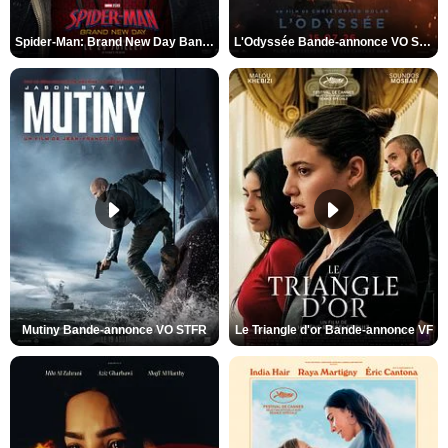
Spider-Man: Brand New Day Bande-annonce VO STFR
L'Odyssée Bande-annonce VO STFR
Mutiny Bande-annonce VO STFR
Le Triangle d'or Bande-annonce VF