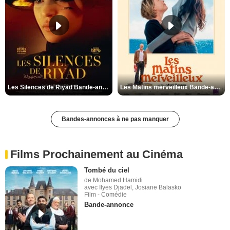
Les Silences de Riyad Bande-annonce VO STFR
Les Matins merveilleux Bande-annonce VF
Bandes-annonces à ne pas manquer
Films Prochainement au Cinéma
Tombé du ciel
de Mohamed Hamidi
avec Ilyes Djadel, Josiane Balasko
Film - Comédie
Bande-annonce