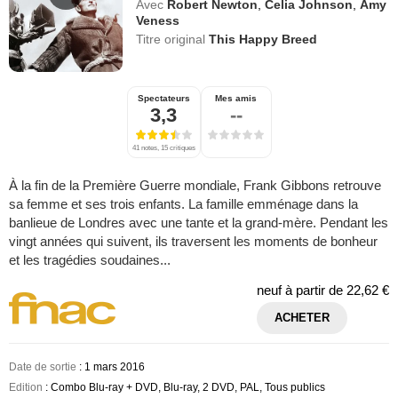
Avec
Robert Newton
,
Celia Johnson
,
Amy
Veness
Titre original
This Happy Breed
Spectateurs
Mes amis
3,3
--
41 notes, 15 critiques
À la fin de la Première Guerre mondiale, Frank Gibbons retrouve
sa femme et ses trois enfants. La famille emménage dans la
banlieue de Londres avec une tante et la grand-mère. Pendant les
vingt années qui suivent, ils traversent les moments de bonheur
et les tragédies soudaines...
neuf à partir de
22,62 €
ACHETER
Date de sortie
: 1 mars 2016
Edition
: Combo Blu-ray + DVD, Blu-ray, 2 DVD, PAL, Tous publics