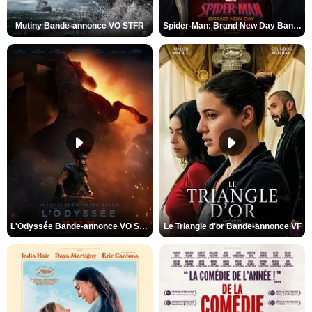
Mutiny Bande-annonce VO STFR
Spider-Man: Brand New Day Bande-annonce VO STFR
L'Odyssée Bande-annonce VO STFR
Le Triangle d'or Bande-annonce VF