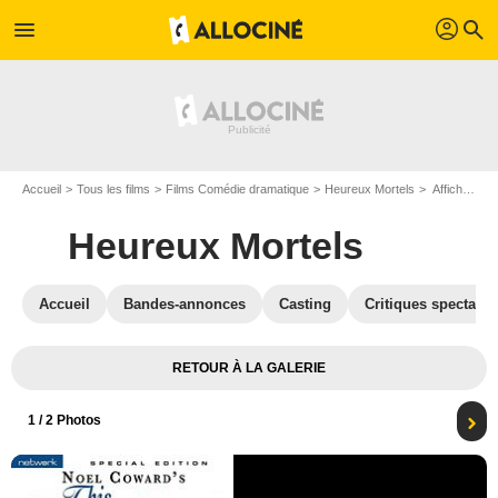
profil
menu
search
Accueil
Tous les films
Films Comédie dramatique
Heureux Mortels
Affiche du film Heureux Mortels - Photo 1
Heureux Mortels
Accueil
Bandes-annonces
Casting
Critiques spectateu
RETOUR À LA GALERIE
1
/ 2 Photos