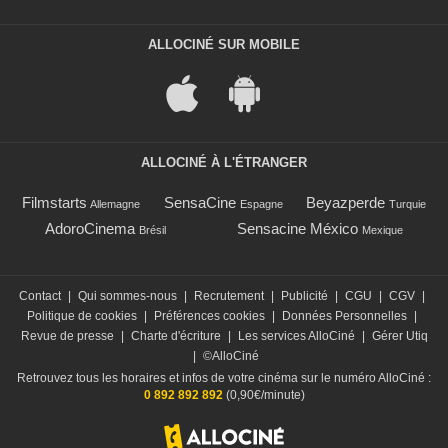
ALLOCINÉ SUR MOBILE
ALLOCINÉ À L'ÉTRANGER
Filmstarts
SensaCine
Beyazperde
Allemagne
Espagne
Turquie
AdoroCinema
Sensacine México
Brésil
Mexique
Contact
|
Qui sommes-nous
|
Recrutement
|
Publicité
|
CGU
|
CGV
|
Politique de cookies
|
Préférences cookies
|
Données Personnelles
|
Revue de presse
|
Charte d'écriture
|
Les services AlloCiné
|
Gérer Utiq
|
©AlloCiné
Retrouvez tous les horaires et infos de votre cinéma sur le numéro AlloCiné :
0 892 892 892
(0,90€/minute)