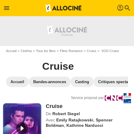
profil
menu
search
Accueil
Cinéma
Tous les films
Films Romance
Cruise
VOD Cruise
Cruise
Accueil
Bandes-annonces
Casting
Critiques spectateu
Service proposé par
Cruise
De
Robert Siegel
Avec
Emily Ratajkowski
,
Spencer
Boldman
,
Kathrine Narducci