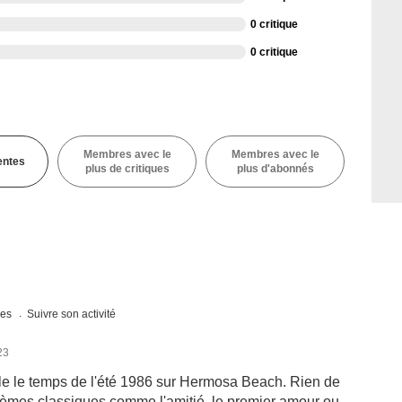
0 critique
0 critique
Membres avec le
Membres avec le
entes
plus de critiques
plus d'abonnés
ues
Suivre son activité
23
le le temps de l'été 1986 sur Hermosa Beach. Rien de
thèmes classiques comme l'amitié, le premier amour ou