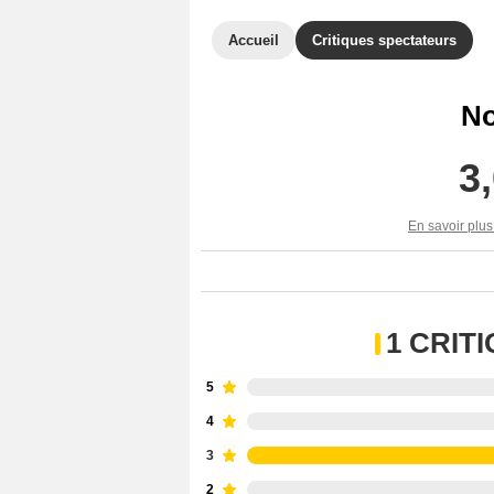
Accueil
Critiques spectateurs
No
3
En savoir plus
1 CRIT
5
4
3
2