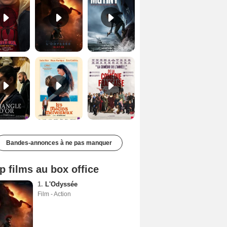
Le Triangle d'or Bande-annonce VF
Les Matins merveilleux Bande-annonce VF
De la Comédie-Française Teaser VF
Bandes-annonces à ne pas manquer
p films au box office
1.
L'Odyssée
Film - Action