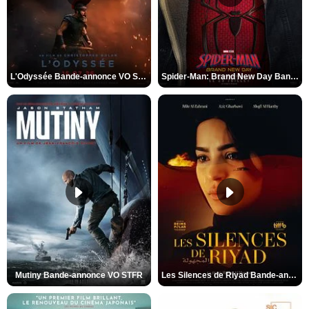
L'Odyssée Bande-annonce VO STFR
Spider-Man: Brand New Day Bande-annonce VO STFR
Mutiny Bande-annonce VO STFR
Les Silences de Riyad Bande-annonce VO STFR