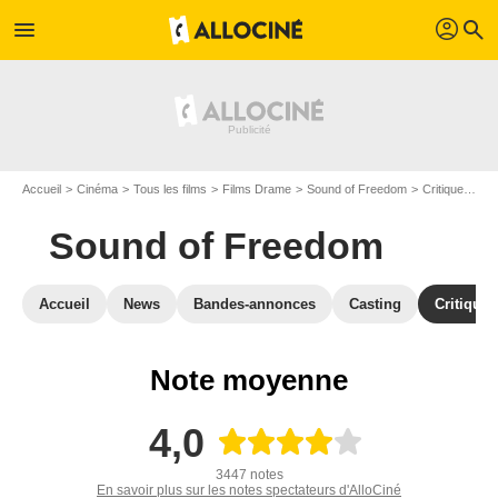
profil
menu
search
Accueil
Cinéma
Tous les films
Films Drame
Sound of Freedom
Critiques Sound of Freedom
Sound of Freedom
Accueil
News
Bandes-annonces
Casting
Critiques
Note moyenne
4,0
3447 notes
En savoir plus sur les notes spectateurs d'AlloCiné