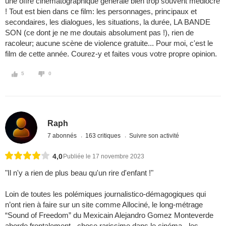
une offre cinématographique générale bien trop souvent médiocre
! Tout est bien dans ce film: les personnages, principaux et
secondaires, les dialogues, les situations, la durée, LA BANDE
SON (ce dont je ne me doutais absolument pas !), rien de
racoleur; aucune scène de violence gratuite... Pour moi, c'est le
film de cette année. Courez-y et faites vous votre propre opinion.
5
0
Raph
7 abonnés
163 critiques
Suivre son activité
4,0
Publiée le 17 novembre 2023
"Il n'y a rien de plus beau qu'un rire d'enfant !"
Loin de toutes les polémiques journalistico-démagogiques qui
n’ont rien à faire sur un site comme Allociné, le long-métrage
“Sound of Freedom” du Mexicain Alejandro Gomez Monteverde
aborde frontalement - chose rarissime dans le cinéma - les