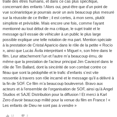
traite des êtres humains, et dans ce cas plus spécifique,
concernant des enfants ! Alors oui, peut-être que d'un point de
vue scénaristique je pourrais avoir un avis beaucoup plus mesuré
sur la réussite de ce thriller ; il est certes, à mon sens, plutôt
simpliste et prévisible. Mais encore une fois, comme l'ayant
mentionné au tout début de ma critique, le sujet traité et le
message qu'il essaie de véhiculer à un public le plus large
possible explique une telle notation de ma part. Mention spéciale
à la prestation de Cristal Aparicio dans le rôle de la petite « Rocío
», ainsi que Lucás Ávila interprétant « Miguel », son frère dans le
film. Leur attachement l'un et l'autre m'a beaucoup ému, de
même que la prestation de l'acteur principal Jim Caviezel dans le
rôle de Tim Ballard, dont la sincérité de son combat contre ce
fléau que sont la pédophilie et le trafic d'enfants s'est vite
ressentie à travers son rôle incarné et le message qu'il a délivré à
la fin de SOF. Ce film m'a beaucoup bouleversé. Bravo aux
acteurs et à l'ensemble de l'organisation de SOF, ainsi qu'à Angel
Studios et SAJE Distribution pour la diffusion ! Et merci à Karl
Zero d'avoir beaucoup milité pour la venue du film en France ! «
Les enfants de Dieu ne sont pas à vendre »
12
2