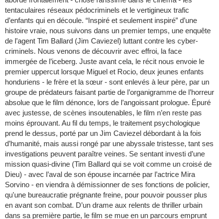
tentaculaires réseaux pédocriminels et le vertigineux trafic
d’enfants qui en découle. “Inspiré et seulement inspiré” d’une
histoire vraie, nous suivons dans un premier temps, une enquête
de l’agent Tim Ballard (Jim Caviezel) luttant contre les cyber-
criminels. Nous venons de découvrir avec effroi, la face
immergée de l’iceberg. Juste avant cela, le récit nous envoie le
premier uppercut lorsque Miguel et Rocio, deux jeunes enfants
honduriens - le frère et la sœur - sont enlevés à leur père, par un
groupe de prédateurs faisant partie de l’organigramme de l’horreur
absolue que le film dénonce, lors de l’angoissant prologue. Épuré
avec justesse, de scènes insoutenables, le film n’en reste pas
moins éprouvant. Au fil du temps, le traitement psychologique
prend le dessus, porté par un Jim Caviezel débordant à la fois
d’humanité, mais aussi rongé par une abyssale tristesse, tant ses
investigations peuvent paraître veines. Se sentant investi d’une
mission quasi-divine (Tim Ballard qui se voit comme un croisé de
Dieu) - avec l’aval de son épouse incarnée par l’actrice Mira
Sorvino - en viendra à démissionner de ses fonctions de policier,
qu'une bureaucratie prégnante freine, pour pouvoir pousser plus
en avant son combat. D’un drame aux relents de thriller urbain
dans sa première partie, le film se mue en un parcours emprunt