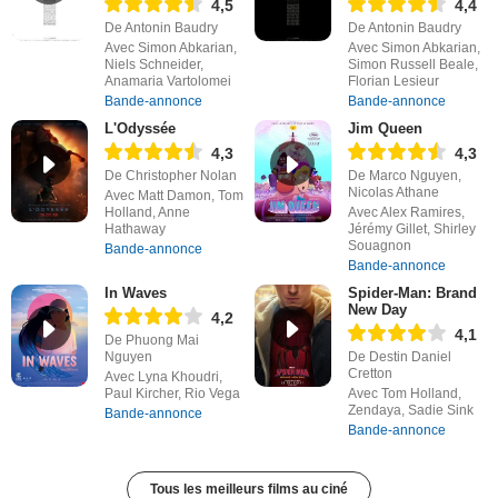
4,5
4,4
De Antonin Baudry
De Antonin Baudry
Avec Simon Abkarian,
Avec Simon Abkarian,
Niels Schneider,
Simon Russell Beale,
Anamaria Vartolomei
Florian Lesieur
Bande-annonce
Bande-annonce
L'Odyssée
Jim Queen
4,3
4,3
De Christopher Nolan
De Marco Nguyen,
Nicolas Athane
Avec Matt Damon, Tom
Holland, Anne
Avec Alex Ramires,
Hathaway
Jérémy Gillet, Shirley
Souagnon
Bande-annonce
Bande-annonce
In Waves
Spider-Man: Brand
New Day
4,2
4,1
De Phuong Mai
Nguyen
De Destin Daniel
Cretton
Avec Lyna Khoudri,
Paul Kircher, Rio Vega
Avec Tom Holland,
Zendaya, Sadie Sink
Bande-annonce
Bande-annonce
Tous les meilleurs films au ciné