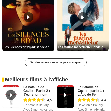
Les Silences de Riyad Bande-annonce VO STFR
Les Matins merveilleux Bande-annonce VF
Bandes-annonces à ne pas manquer
Meilleurs films à l'affiche
La Bataille de
La Bataille de
Gaulle - Partie 2 :
Gaulle - partie 1 :
J’écris ton nom
L'Âge de Fer
4,5
4,4
De Antonin Baudry
De Antonin Baudry
Avec Simon Abkarian,
Avec Simon Abkarian,