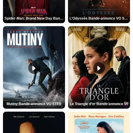
Spider-Man: Brand New Day Bande-annonce VO STFR
L'Odyssée Bande-annonce VO STFR
Mutiny Bande-annonce VO STFR
Le Triangle d'or Bande-annonce VF