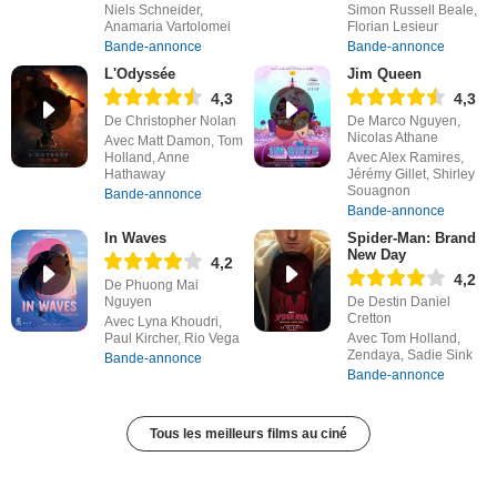
Niels Schneider,
Simon Russell Beale,
Anamaria Vartolomei
Florian Lesieur
Bande-annonce
Bande-annonce
L'Odyssée
Jim Queen
4,3
4,3
De Christopher Nolan
De Marco Nguyen,
Nicolas Athane
Avec Matt Damon, Tom
Holland, Anne
Avec Alex Ramires,
Hathaway
Jérémy Gillet, Shirley
Souagnon
Bande-annonce
Bande-annonce
In Waves
Spider-Man: Brand
New Day
4,2
4,2
De Phuong Mai
Nguyen
De Destin Daniel
Cretton
Avec Lyna Khoudri,
Paul Kircher, Rio Vega
Avec Tom Holland,
Zendaya, Sadie Sink
Bande-annonce
Bande-annonce
Tous les meilleurs films au ciné