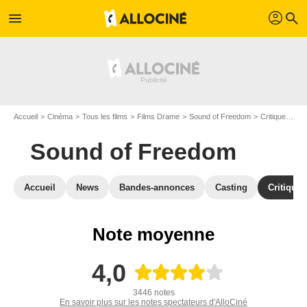
profil
menu
search
Accueil
Cinéma
Tous les films
Films Drame
Sound of Freedom
Critiques Sound of Freedom
Sound of Freedom
Accueil
News
Bandes-annonces
Casting
Critiques
Note moyenne
4,0
3446 notes
En savoir plus sur les notes spectateurs d'AlloCiné