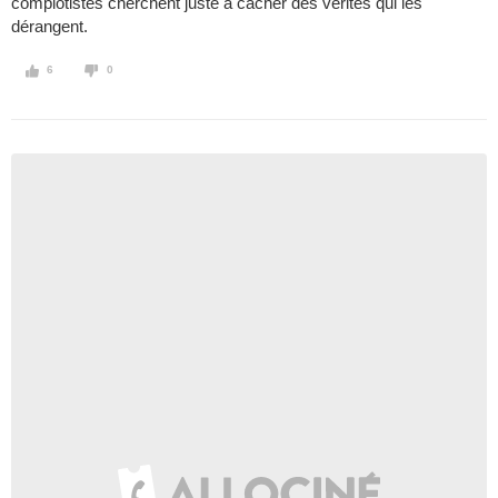
complotistes cherchent juste à cacher des vérités qui les
dérangent.
6
0