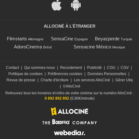
ALLOCINÉ À L'ÉTRANGER
Filmstarts
SensaCine
Beyazperde
Allemagne
Espagne
Turquie
AdoroCinema
Sensacine México
Brésil
Mexique
Contact
|
Qui sommes-nous
|
Recrutement
|
Publicité
|
CGU
|
CGV
|
Politique de cookies
|
Préférences cookies
|
Données Personnelles
|
Revue de presse
|
Charte d'écriture
|
Les services AlloCiné
|
Gérer Utiq
|
©AlloCiné
Retrouvez tous les horaires et infos de votre cinéma sur le numéro AlloCiné :
0 892 892 892
(0,90€/minute)