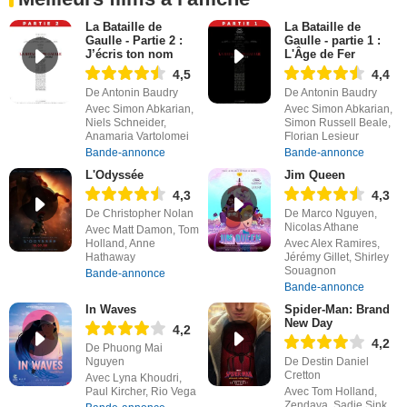
La Bataille de
La Bataille de
Gaulle - Partie 2 :
Gaulle - partie 1 :
J’écris ton nom
L'Âge de Fer
4,5
4,4
De Antonin Baudry
De Antonin Baudry
Avec Simon Abkarian,
Avec Simon Abkarian,
Niels Schneider,
Simon Russell Beale,
Anamaria Vartolomei
Florian Lesieur
Bande-annonce
Bande-annonce
L'Odyssée
Jim Queen
4,3
4,3
De Christopher Nolan
De Marco Nguyen,
Nicolas Athane
Avec Matt Damon, Tom
Holland, Anne
Avec Alex Ramires,
Hathaway
Jérémy Gillet, Shirley
Souagnon
Bande-annonce
Bande-annonce
In Waves
Spider-Man: Brand
New Day
4,2
4,2
De Phuong Mai
Nguyen
De Destin Daniel
Cretton
Avec Lyna Khoudri,
Paul Kircher, Rio Vega
Avec Tom Holland,
Zendaya, Sadie Sink