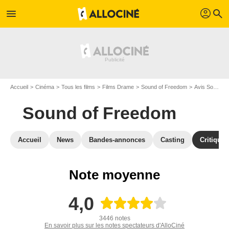
profil
menu
search
Accueil
Cinéma
Tous les films
Films Drame
Sound of Freedom
Avis Sound of Freedom
Sound of Freedom
Accueil
News
Bandes-annonces
Casting
Critiques
Note moyenne
4,0
3446 notes
En savoir plus sur les notes spectateurs d'AlloCiné