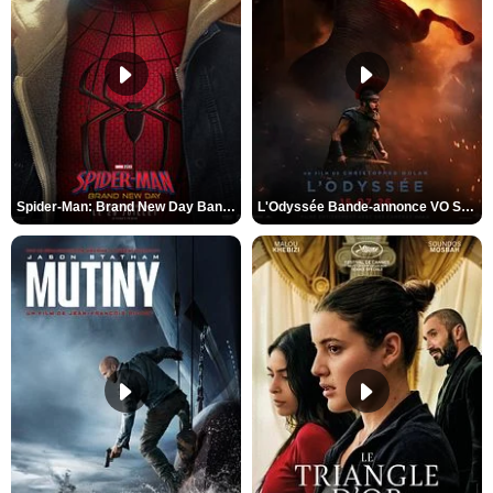
Spider-Man: Brand New Day Bande-annonce VO STFR
L'Odyssée Bande-annonce VO STFR