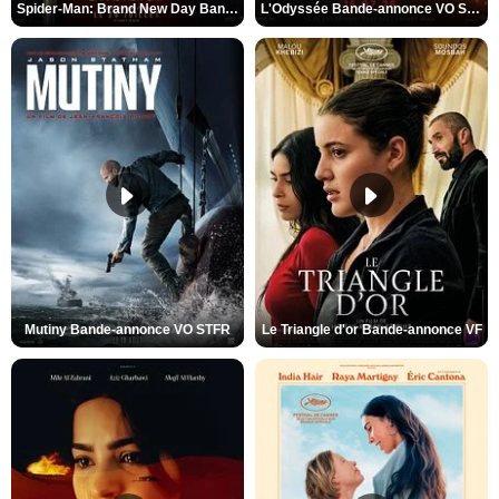
Spider-Man: Brand New Day Bande-annonce VO STFR
L'Odyssée Bande-annonce VO STFR
Mutiny Bande-annonce VO STFR
Le Triangle d'or Bande-annonce VF