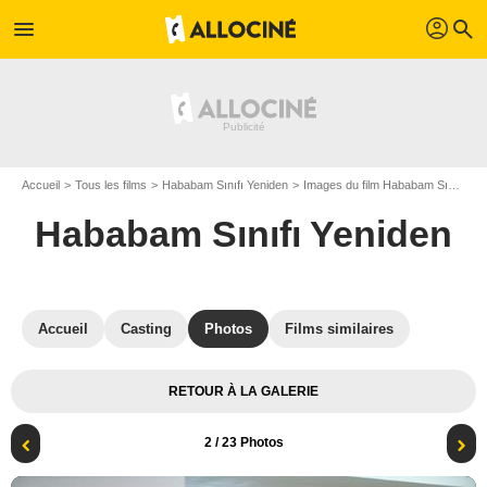
profil
menu
search
Accueil
Tous les films
Hababam Sınıfı Yeniden
Images du film Hababam Sınıfı Yeniden
Hababam Sınıfı Yeniden
Accueil
Casting
Photos
Films similaires
RETOUR À LA GALERIE
2
/ 23 Photos