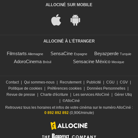
ALLOCINÉ SUR MOBILE
ALLOCINÉ À L'ÉTRANGER
Filmstarts
SensaCine
Beyazperde
Allemagne
Espagne
Turquie
AdoroCinema
Sensacine México
Brésil
Mexique
Contact
|
Qui sommes-nous
|
Recrutement
|
Publicité
|
CGU
|
CGV
|
Politique de cookies
|
Préférences cookies
|
Données Personnelles
|
Revue de presse
|
Charte d'écriture
|
Les services AlloCiné
|
Gérer Utiq
|
©AlloCiné
Retrouvez tous les horaires et infos de votre cinéma sur le numéro AlloCiné :
0 892 892 892
(0,90€/minute)