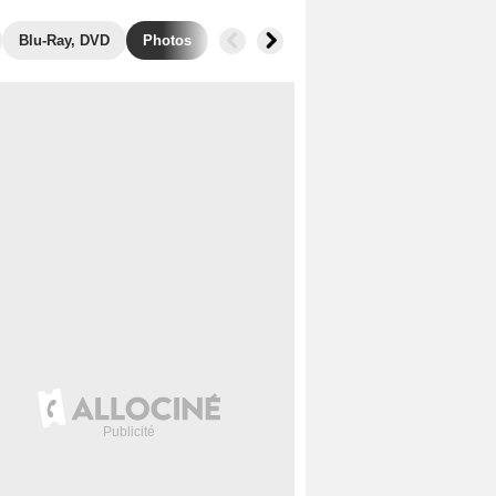
Blu-Ray, DVD
Photos
Musique
Secrets de tournage
B