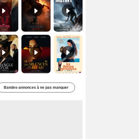
Le Triangle d'or Bande-annonce VF
Les Silences de Riyad Bande-annonce VO STFR
Les Matins merveilleux Bande-annonce VF
Bandes-annonces à ne pas manquer