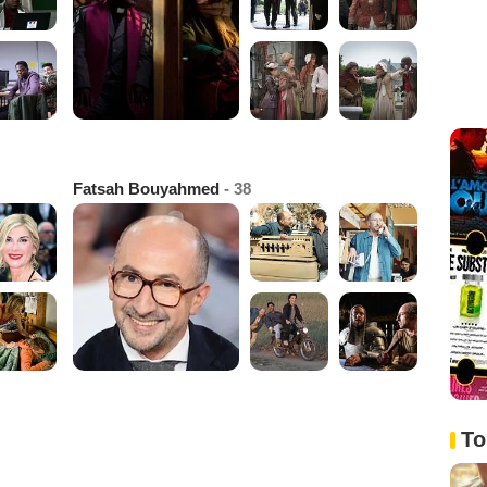
Fatsah Bouyahmed
- 38
To