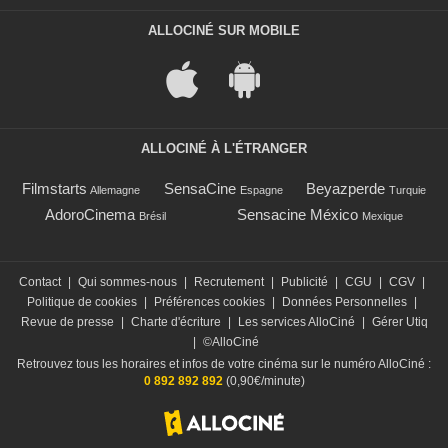
ALLOCINÉ SUR MOBILE
ALLOCINÉ À L'ÉTRANGER
Filmstarts
SensaCine
Beyazperde
Allemagne
Espagne
Turquie
AdoroCinema
Sensacine México
Brésil
Mexique
Contact
|
Qui sommes-nous
|
Recrutement
|
Publicité
|
CGU
|
CGV
|
Politique de cookies
|
Préférences cookies
|
Données Personnelles
|
Revue de presse
|
Charte d'écriture
|
Les services AlloCiné
|
Gérer Utiq
|
©AlloCiné
Retrouvez tous les horaires et infos de votre cinéma sur le numéro AlloCiné :
0 892 892 892
(0,90€/minute)