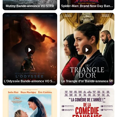
Mutiny Bande-annonce VO STFR
Spider-Man: Brand New Day Bande-annonce VO STFR
L'Odyssée Bande-annonce VO STFR
Le Triangle d'or Bande-annonce VF