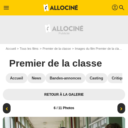
profil
menu
search
Accueil
Tous les films
Premier de la classe
Images du film Premier de la classe
Premier de la classe
Accueil
News
Bandes-annonces
Casting
Critiques
RETOUR À LA GALERIE
6
/ 11 Photos