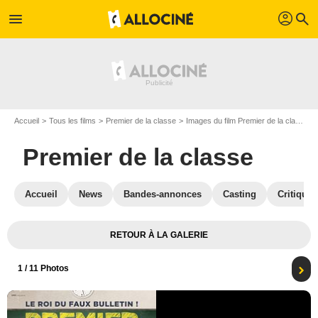
profil
menu
search
Accueil
Tous les films
Premier de la classe
Images du film Premier de la classe
Premier de la classe
Accueil
News
Bandes-annonces
Casting
Critiques
RETOUR À LA GALERIE
1
/ 11 Photos