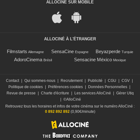
ALLOCINÉ SUR MOBILE
ALLOCINÉ À L'ÉTRANGER
Filmstarts
SensaCine
Beyazperde
Allemagne
Espagne
Turquie
AdoroCinema
Sensacine México
Brésil
Mexique
Contact
|
Qui sommes-nous
|
Recrutement
|
Publicité
|
CGU
|
CGV
|
Politique de cookies
|
Préférences cookies
|
Données Personnelles
|
Revue de presse
|
Charte d'écriture
|
Les services AlloCiné
|
Gérer Utiq
|
©AlloCiné
Retrouvez tous les horaires et infos de votre cinéma sur le numéro AlloCiné :
0 892 892 892
(0,90€/minute)