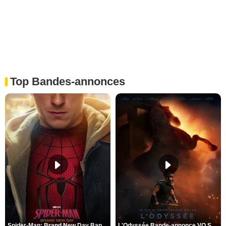
Top Bandes-annonces
Spider-Man: Brand New Day Bande-annonce VO STFR
L'Odyssée Bande-annonce VO STFR