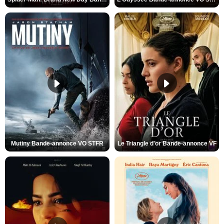
Mutiny Bande-annonce VO STFR
Le Triangle d'or Bande-annonce VF