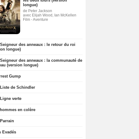
les deux tours (version
longue)
de Peter Jackson
avec Elijah Wood, Ian McKellen
Film - Aventure
Seigneur des anneaux : le retour du roi
ion longue)
 Seigneur des anneaux : la communauté de
eau (version longue)
rrest Gump
Liste de Schindler
Ligne verte
 hommes en colère
 Parrain
s Evadés