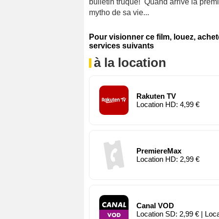
bulletin truqué! Quand arrive la premi
mytho de sa vie...
Pour visionner ce film, louez, ache
services suivants
à la location
Rakuten TV
Location HD: 4,99 €
PremiereMax
Location HD: 2,99 €
Canal VOD
Location SD: 2,99 € | Loc