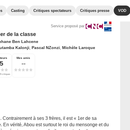
es
Casting
Critiques spectateurs
Critiques presse
VOD
Service proposé par
er de la classe
phane Ben Lahcene
utamba Kalonji
,
Pascal NZonzi
,
Michèle Laroque
teurs
Mes amis
,5
--
9 critiques
e. Contrairement à ses 3 frères, il est « 1er de sa
ire. En vérité, Abou est surtout le roi du mensonge et du