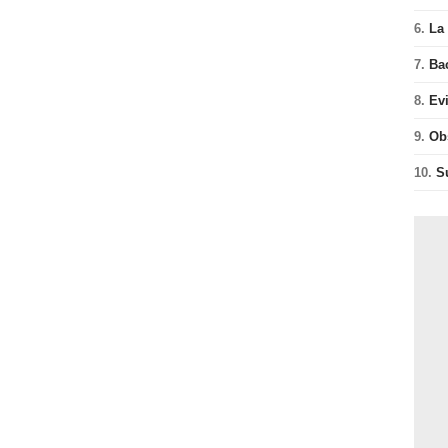
6.
La 
7.
Ba
8.
Ev
9.
Ob
10.
S