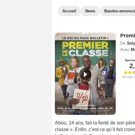
Accueil
News
Bandes-annonc
Premi
De
Sté
Avec
M
Specta
2
1127 notes, 9
Abou, 14 ans, fait la fierté de son pèr
classe ». Enfin, c’est ce qu’il fait cro