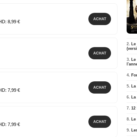
ACHAT
HD: 8,99 €
2.
Le 
(vers
ACHAT
3.
Le
l'ann
4.
Fo
5.
La 
ACHAT
HD: 7,99 €
6.
La 
7.
12
8.
Le
ACHAT
HD: 7,99 €
9.
Le