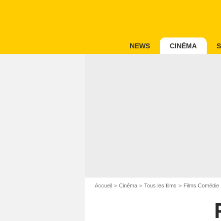
NEWS
CINÉMA
S
Accueil
Cinéma
Tous les films
Films Comédie