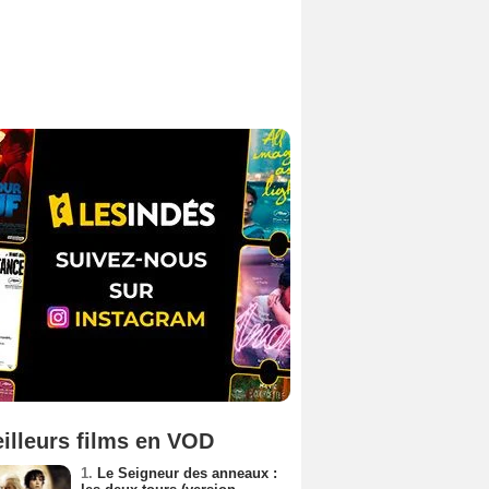
illeurs films en VOD
1.
Le Seigneur des anneaux :