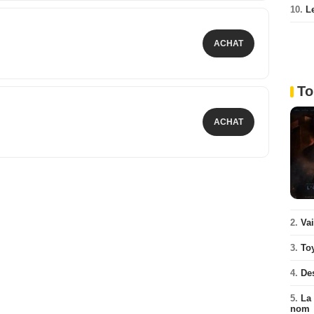
10.
L
ACHAT
To
ACHAT
2.
Va
3.
To
4.
De
5.
La 
nom