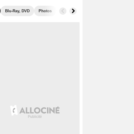
Blu-Ray, DVD
Photos
Musique
Secrets de tournage
B