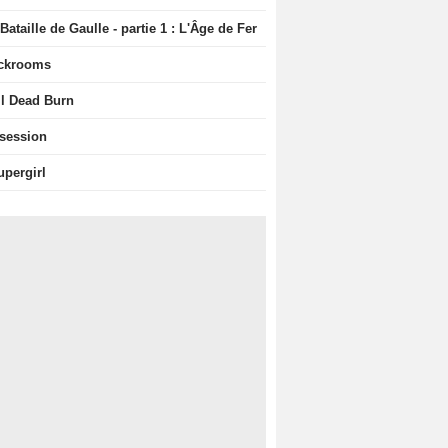
Bataille de Gaulle - partie 1 : L'Âge de Fer
ckrooms
il Dead Burn
session
upergirl