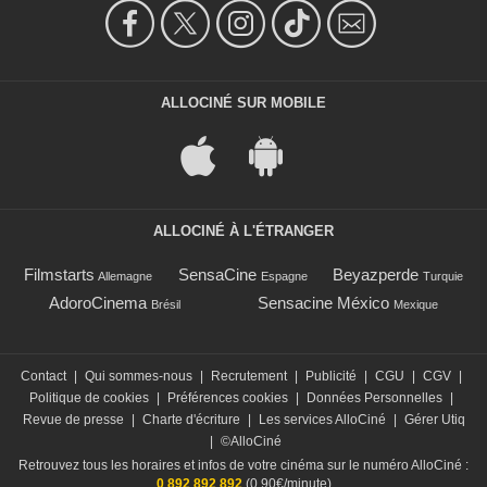
ALLOCINÉ SUR MOBILE
ALLOCINÉ À L'ÉTRANGER
Filmstarts
SensaCine
Beyazperde
Allemagne
Espagne
Turquie
AdoroCinema
Sensacine México
Brésil
Mexique
Contact
|
Qui sommes-nous
|
Recrutement
|
Publicité
|
CGU
|
CGV
|
Politique de cookies
|
Préférences cookies
|
Données Personnelles
|
Revue de presse
|
Charte d'écriture
|
Les services AlloCiné
|
Gérer Utiq
|
©AlloCiné
Retrouvez tous les horaires et infos de votre cinéma sur le numéro AlloCiné :
0 892 892 892
(0,90€/minute)