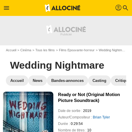
profil
menu
search
Accueil
Cinéma
Tous les films
Films Epouvante-horreur
Wedding Nightmare
Wedding Nightmare
Accueil
News
Bandes-annonces
Casting
Critiques
Ready or Not (Original Motion
Picture Soundtrack)
Date de sortie :
2019
Auteur/Compositeur :
Brian Tyler
Durée :
0:29:54
Nombre de titres :
10