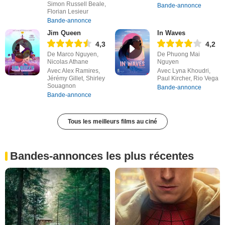
Simon Russell Beale,
Bande-annonce
Florian Lesieur
Bande-annonce
Jim Queen
In Waves
4,3
4,2
De Marco Nguyen,
De Phuong Mai
Nicolas Athane
Nguyen
Avec Alex Ramires,
Avec Lyna Khoudri,
Jérémy Gillet, Shirley
Paul Kircher, Rio Vega
Souagnon
Bande-annonce
Bande-annonce
Tous les meilleurs films au ciné
Bandes-annonces les plus récentes