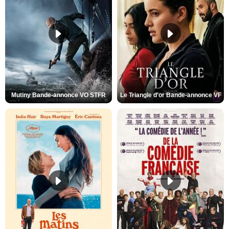
Mutiny Bande-annonce VO STFR
Le Triangle d'or Bande-annonce VF