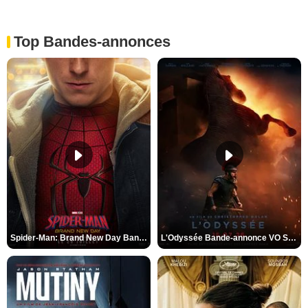
Top Bandes-annonces
Spider-Man: Brand New Day Bande-annonce VO STFR
L'Odyssée Bande-annonce VO STFR