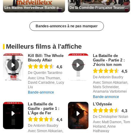
Les Matins merveilleux Bande-annonce VF
De la Comédie-Française Teaser VF
Bandes-annonces à ne pas manquer
Meilleurs films à l'affiche
Kill Bill: The Whole
La Bataille de
Bloody Affair
Gaulle - Partie 2 :
J’écris ton nom
4,6
4,5
De Quentin Tarantino
De Antonin Baudry
Avec Uma Thurman,
David Carradine, Lucy
Avec Simon Abkarian,
Liu
Niels Schneider,
Anamaria Vartolomei
Bande-annonce
Bande-annonce
La Bataille de
L'Odyssée
Gaulle - partie 1 :
4,3
L'Âge de Fer
De Christopher Nolan
4,4
Avec Matt Damon, Tom
De Antonin Baudry
Holland, Anne
Avec Simon Abkarian,
Hathaway