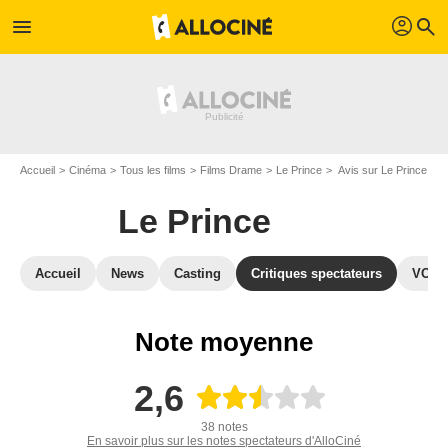
profil
menu
search
Accueil
Cinéma
Tous les films
Films Drame
Le Prince
Avis sur Le Prince
Le Prince
Accueil
News
Casting
Critiques spectateurs
VOD
Note moyenne
2,6
38 notes
En savoir plus sur les notes spectateurs d'AlloCiné