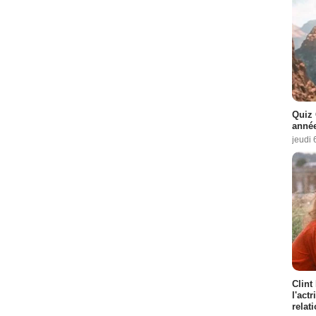
Quiz 
année
jeudi 
Clint
l'act
relat