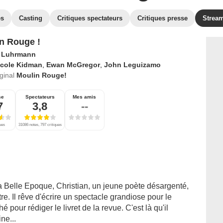
es
Casting
Critiques spectateurs
Critiques presse
Strea
n Rouge !
 Luhrmann
icole Kidman
,
Ewan McGregor
,
John Leguizamo
iginal
Moulin Rouge!
se
Spectateurs
Mes amis
7
3,8
--
ques
31086 notes, 797 critiques
la Belle Epoque, Christian, un jeune poète désargenté,
re. Il rêve d'écrire un spectacle grandiose pour le
pour rédiger le livret de la revue. C'est là qu'il
ne...