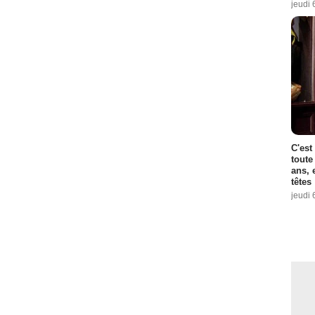
jeudi 
C'est
toute
ans, 
têtes
jeudi 