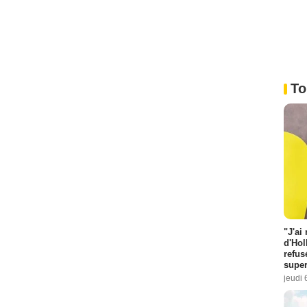
To
"J'ai
d'Hol
refus
super
jeudi 