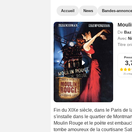
Accueil
News
Bandes-annonc
Mouli
De
Baz
Avec
N
Titre or
Pres
3,
21 criti
Fin du XIXe siècle, dans le Paris de 
s'installe dans le quartier de Montmart
Moulin Rouge et le poète est embauché 
tombe amoureux de la courtisane Sati