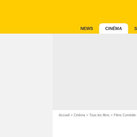
NEWS
CINÉMA
S
Accueil
Cinéma
Tous les films
Films Comédie 