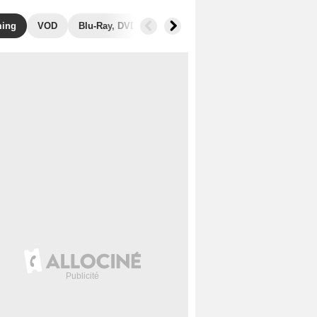
ming
VOD
Blu-Ray, DVD
Photos
Secrets de tournage