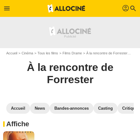
profil
menu
search
Accueil
Cinéma
Tous les films
Films Drame
À la rencontre de Forrester
Galer
À la rencontre de
Forrester
Accueil
News
Bandes-annonces
Casting
Critiques
Affiche