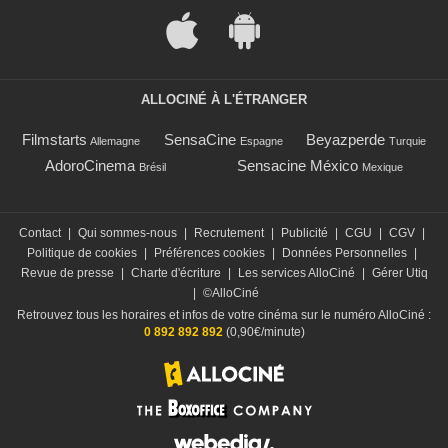
ALLOCINÉ À L'ÉTRANGER
Filmstarts
SensaCine
Beyazperde
Allemagne
Espagne
Turquie
AdoroCinema
Sensacine México
Brésil
Mexique
Contact
|
Qui sommes-nous
|
Recrutement
|
Publicité
|
CGU
|
CGV
|
Politique de cookies
|
Préférences cookies
|
Données Personnelles
|
Revue de presse
|
Charte d'écriture
|
Les services AlloCiné
|
Gérer Utiq
|
©AlloCiné
Retrouvez tous les horaires et infos de votre cinéma sur le numéro AlloCiné :
0 892 892 892
(0,90€/minute)