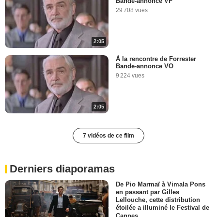
Bande-annonce VF
29 708 vues
2:05
À la rencontre de Forrester
Bande-annonce VO
9 224 vues
2:05
7 vidéos de ce film
Derniers diaporamas
De Pio Marmaï à Vimala Pons
en passant par Gilles
Lellouche, cette distribution
étoilée a illuminé le Festival de
Cannes