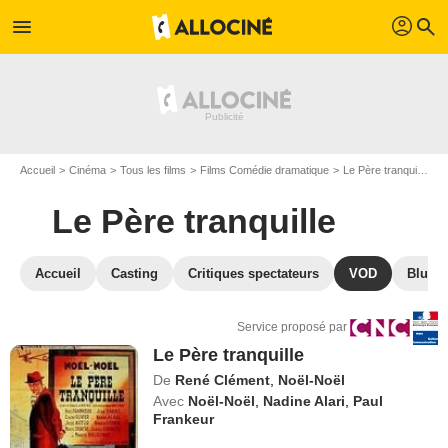
profil
menu
search
Accueil
Cinéma
Tous les films
Films Comédie dramatique
Le Père tranquille
V
Le Père tranquille
Accueil
Casting
Critiques spectateurs
VOD
Blu-Ra
Service proposé par
Le Père tranquille
De
René Clément
,
Noël-Noël
Avec
Noël-Noël
,
Nadine Alari
,
Paul
Frankeur