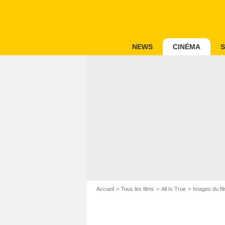
NEWS
CINÉMA
S
Accueil
Tous les films
All Is True
Images du fil