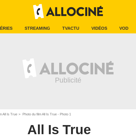
ÉRIES
STREAMING
TVACTU
VIDÉOS
VOD
m All Is True
Photo du film All Is True - Photo 1
All Is True