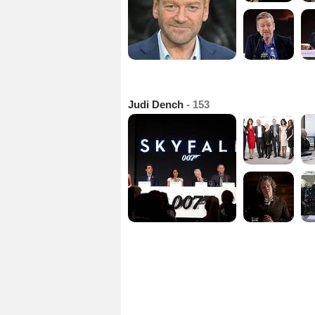
Judi Dench
- 153