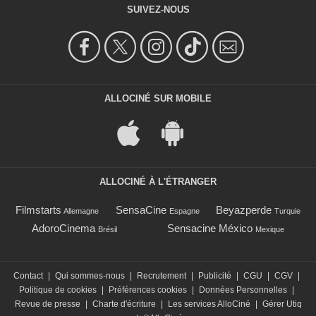
SUIVEZ-NOUS
ALLOCINÉ SUR MOBILE
ALLOCINÉ À L'ÉTRANGER
Filmstarts
SensaCine
Beyazperde
Allemagne
Espagne
Turquie
AdoroCinema
Sensacine México
Brésil
Mexique
Contact
|
Qui sommes-nous
|
Recrutement
|
Publicité
|
CGU
|
CGV
|
Politique de cookies
|
Préférences cookies
|
Données Personnelles
|
Revue de presse
|
Charte d'écriture
|
Les services AlloCiné
|
Gérer Utiq