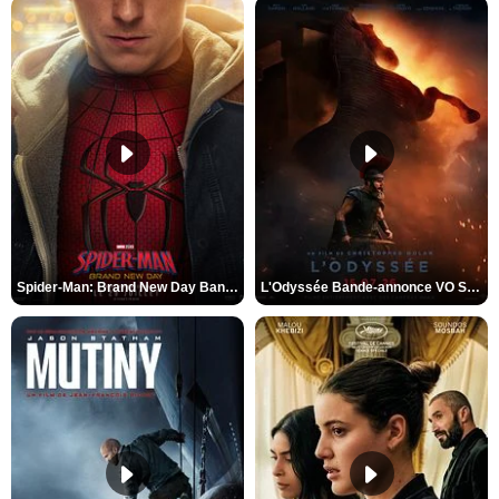
Spider-Man: Brand New Day Bande-annonce VO STFR
L'Odyssée Bande-annonce VO STFR