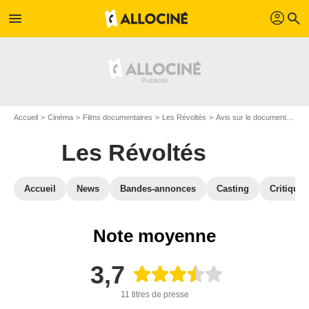
profil
menu
search
Accueil
Cinéma
Films documentaires
Les Révoltés
Avis sur le documentaire Les Révoltés
Les Révoltés
Accueil
News
Bandes-annonces
Casting
Critiques
Note moyenne
3,7
11 titres de presse