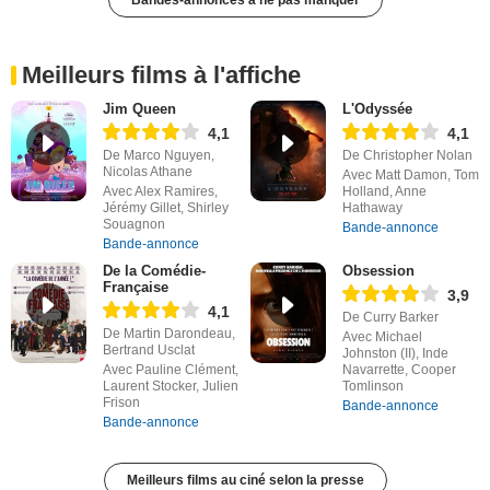
Bandes-annonces à ne pas manquer
Meilleurs films à l'affiche
Jim Queen
L'Odyssée
4,1
4,1
De Marco Nguyen,
De Christopher Nolan
Nicolas Athane
Avec Matt Damon, Tom
Avec Alex Ramires,
Holland, Anne
Jérémy Gillet, Shirley
Hathaway
Souagnon
Bande-annonce
Bande-annonce
De la Comédie-
Obsession
Française
3,9
4,1
De Curry Barker
De Martin Darondeau,
Avec Michael
Bertrand Usclat
Johnston (II), Inde
Avec Pauline Clément,
Navarrette, Cooper
Laurent Stocker, Julien
Tomlinson
Frison
Bande-annonce
Bande-annonce
Meilleurs films au ciné selon la presse