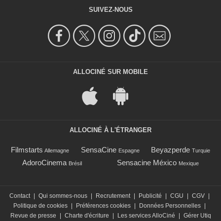
SUIVEZ-NOUS
ALLOCINÉ SUR MOBILE
ALLOCINÉ À L'ÉTRANGER
Filmstarts
SensaCine
Beyazperde
Allemagne
Espagne
Turquie
AdoroCinema
Sensacine México
Brésil
Mexique
Contact
|
Qui sommes-nous
|
Recrutement
|
Publicité
|
CGU
|
CGV
|
Politique de cookies
|
Préférences cookies
|
Données Personnelles
|
Revue de presse
|
Charte d'écriture
|
Les services AlloCiné
|
Gérer Utiq