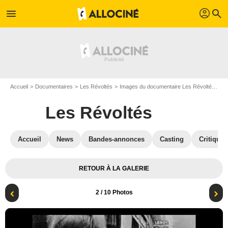
profil
menu
search
Accueil
Documentaires
Les Révoltés
Images du documentaire Les Révoltés
Ph
Les Révoltés
Accueil
News
Bandes-annonces
Casting
Critiques
RETOUR À LA GALERIE
2
/ 10 Photos