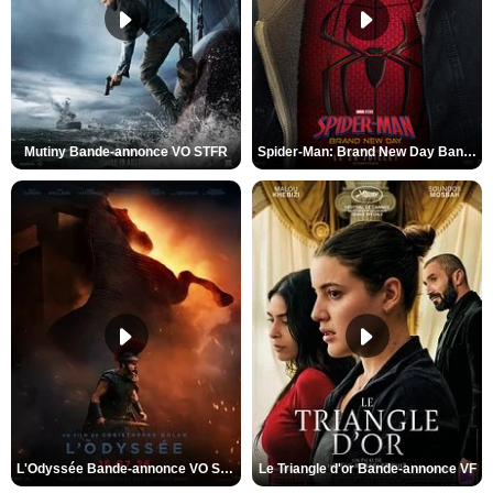
Mutiny Bande-annonce VO STFR
Spider-Man: Brand New Day Bande-annonce VO STFR
L'Odyssée Bande-annonce VO STFR
Le Triangle d'or Bande-annonce VF