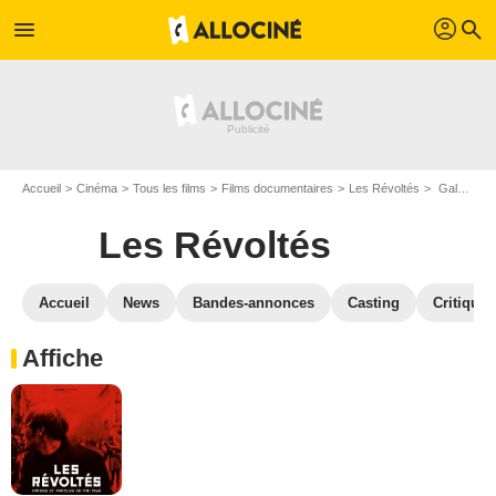
profil
menu
search
Accueil
Cinéma
Tous les films
Films documentaires
Les Révoltés
Galerie photos du film Les Révoltés
Les Révoltés
Accueil
News
Bandes-annonces
Casting
Critiques
Affiche