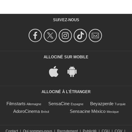
SUIVEZ-NOUS
ALLOCINÉ SUR MOBILE
ALLOCINÉ À L'ÉTRANGER
Filmstarts
SensaCine
Beyazperde
Allemagne
Espagne
Turquie
AdoroCinema
Sensacine México
Brésil
Mexique
Contact
|
Qui sommes-nous
|
Recrutement
|
Publicité
|
CGU
|
CGV
|