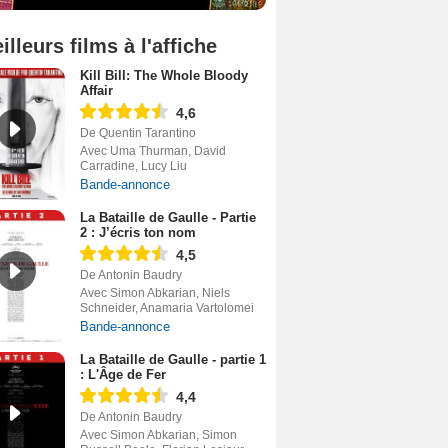
illeurs films à l'affiche
Kill Bill: The Whole Bloody
Affair
4,6
De Quentin Tarantino
Avec Uma Thurman, David
Carradine, Lucy Liu
Bande-annonce
La Bataille de Gaulle - Partie
2 : J’écris ton nom
4,5
De Antonin Baudry
Avec Simon Abkarian, Niels
Schneider, Anamaria Vartolomei
Bande-annonce
La Bataille de Gaulle - partie 1
: L'Âge de Fer
4,4
De Antonin Baudry
Avec Simon Abkarian, Simon