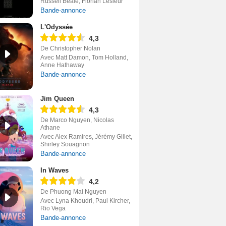
Russell Beale, Florian Lesieur
Bande-annonce
L'Odyssée
4,3
De Christopher Nolan
Avec Matt Damon, Tom Holland,
Anne Hathaway
Bande-annonce
Jim Queen
4,3
De Marco Nguyen, Nicolas
Athane
Avec Alex Ramires, Jérémy Gillet,
Shirley Souagnon
Bande-annonce
In Waves
4,2
De Phuong Mai Nguyen
Avec Lyna Khoudri, Paul Kircher,
Rio Vega
Bande-annonce