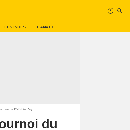
profil
search
LES INDÉS
CANAL+
oi du Lion en DVD Blu Ray
 tournoi du