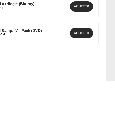
 La trilogie (Blu-ray)
ACHETER
,90 €
III &amp; IV - Pack (DVD)
ACHETER
10 €