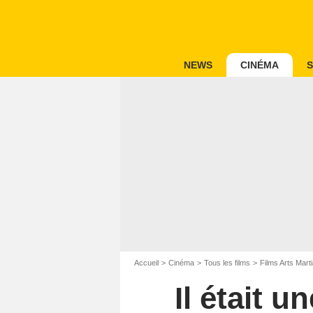
NEWS
CINÉMA
S
Accueil
Cinéma
Tous les films
Films Arts Mart
Il était u