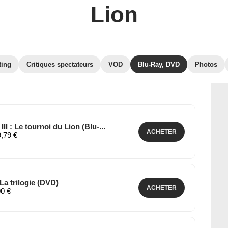
Lion
ting
Critiques spectateurs
VOD
Blu-Ray, DVD
Photos
 III : Le tournoi du Lion (Blu-...
ACHETER
9,79 €
 La trilogie (DVD)
ACHETER
00 €