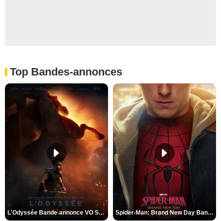
Top Bandes-annonces
L'Odyssée Bande-annonce VO STFR
Spider-Man: Brand New Day Bande-annonce VO STFR