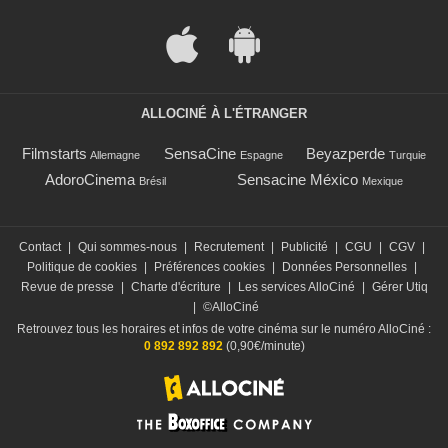
ALLOCINÉ À L'ÉTRANGER
Filmstarts
SensaCine
Beyazperde
Allemagne
Espagne
Turquie
AdoroCinema
Sensacine México
Brésil
Mexique
Contact
|
Qui sommes-nous
|
Recrutement
|
Publicité
|
CGU
|
CGV
|
Politique de cookies
|
Préférences cookies
|
Données Personnelles
|
Revue de presse
|
Charte d'écriture
|
Les services AlloCiné
|
Gérer Utiq
|
©AlloCiné
Retrouvez tous les horaires et infos de votre cinéma sur le numéro AlloCiné :
0 892 892 892
(0,90€/minute)