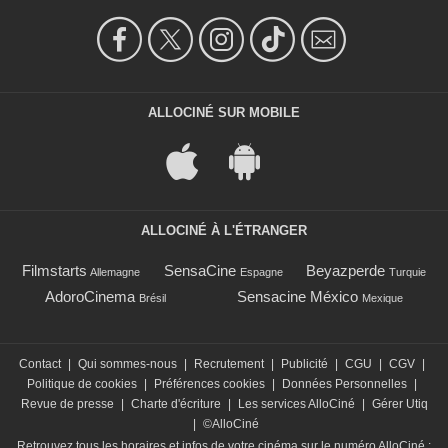
ALLOCINÉ SUR MOBILE
ALLOCINÉ À L'ÉTRANGER
Filmstarts
SensaCine
Beyazperde
Allemagne
Espagne
Turquie
AdoroCinema
Sensacine México
Brésil
Mexique
Contact
|
Qui sommes-nous
|
Recrutement
|
Publicité
|
CGU
|
CGV
|
Politique de cookies
|
Préférences cookies
|
Données Personnelles
|
Revue de presse
|
Charte d'écriture
|
Les services AlloCiné
|
Gérer Utiq
|
©AlloCiné
Retrouvez tous les horaires et infos de votre cinéma sur le numéro AlloCiné :