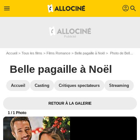
profil
menu
search
Accueil
Tous les films
Films Romance
Belle pagaille à Noël
Photo de Belle pagaille à Noël - Photo 1
Belle pagaille à Noël
Accueil
Casting
Critiques spectateurs
Streaming
RETOUR À LA GALERIE
1
/ 1 Photo