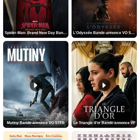
Spider-Man: Brand New Day Bande-annonce VO STFR
L'Odyssée Bande-annonce VO STFR
Mutiny Bande-annonce VO STFR
Le Triangle d'or Bande-annonce VF