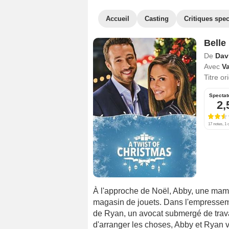
Accueil
Casting
Critiques spec
Belle
De
Dav
Avec
V
Titre or
Spectat
2,
17 notes, 1 c
À l'approche de Noël, Abby, une maman
magasin de jouets. Dans l'empressem
de Ryan, un avocat submergé de travail,
d'arranger les choses, Abby et Ryan 