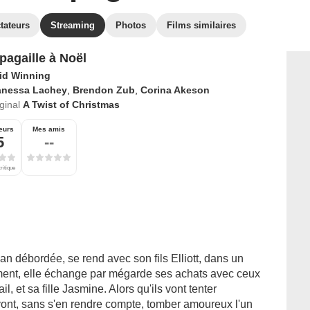
tateurs
Streaming
Photos
Films similaires
 pagaille à Noël
id Winning
anessa Lachey
,
Brendon Zub
,
Corina Akeson
iginal
A Twist of Christmas
eurs
Mes amis
5
--
ritique
 débordée, se rend avec son fils Elliott, dans un
ent, elle échange par mégarde ses achats avec ceux
 et sa fille Jasmine. Alors qu'ils vont tenter
vont, sans s'en rendre compte, tomber amoureux l'un