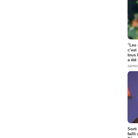
"Les 
c’est
tous 
a été 
samed
Sorti
failli