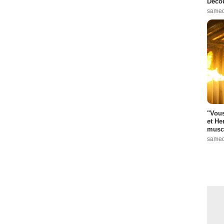
Décou
samed
"Vous
et He
muscl
samed