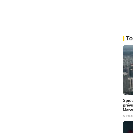
To
Spide
prévu
Marve
samed